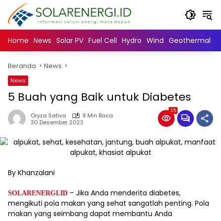
Langsung
ke
konten
Home
News
Solar PV
Fuel Cell
Hydro
Wind
Geothermal
N
Beranda
News
News
5 Buah yang Baik untuk Diabetes
35
Oryza Sativa
9 Min Baca
30 Desember 2023
By Khanzalani
– Jika Anda menderita diabetes,
SOLARENERGI.ID
mengikuti pola makan yang sehat sangatlah penting. Pola
makan yang seimbang dapat membantu Anda