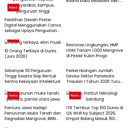
Buana buka beasiswa SNBT
2026
News
Pelatihan Desain Poster
Digital Menggunakan Canva
sebagai Upaya Penguatan
News
Komunikasi Visual pada
News
Kader PKK Kelurahan Bambu
Restorasi Lingkungan, HMP
Apus
UGM Tanam 1.000 Mangrove
10 Orang Terkaya di Dunia
di Pesisir Kulon Progo
(Juni 2026)
News
News
Sebanyak 113 Perguruan
Perkembangan Jumlah
Tinggi Swasta Siap Bentuk
Devisa Sektor Pariwisata
Sentra Kekayaan Intelektual
Triwulan I Tahun 2026 Turun
9,12%
News
News
Pantura Jawa Hadapi
ITB Tembus Top 100 Dunia di
Penurunan Muka Tanah dan
QS WUR by Subject 2026,
Degradasi Mangrove, BRIN
Empat Bidang Masuk 150
Soroti Pemanfaatan
Besar