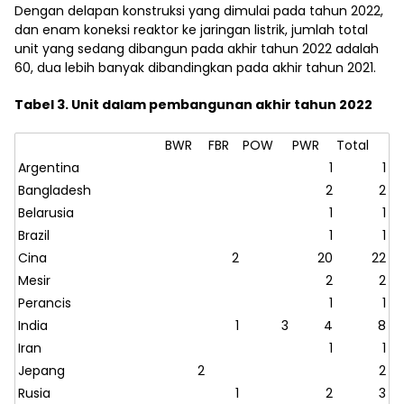
Dengan delapan konstruksi yang dimulai pada tahun 2022,
dan enam koneksi reaktor ke jaringan listrik, jumlah total
unit yang sedang dibangun pada akhir tahun 2022 adalah
60, dua lebih banyak dibandingkan pada akhir tahun 2021.
Tabel 3. Unit dalam pembangunan akhir tahun 2022
BWR
FBR
POW
PWR
Total
Argentina
1
1
Bangladesh
2
2
Belarusia
1
1
Brazil
1
1
Cina
2
20
22
Mesir
2
2
Perancis
1
1
India
1
3
4
8
Iran
1
1
Jepang
2
2
Rusia
1
2
3