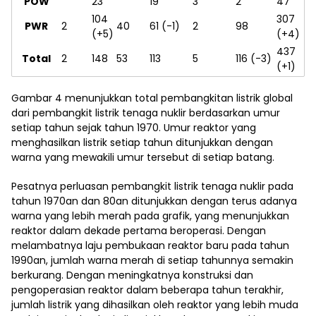
POW
23
19
3
2
47
104
307
PWR
2
40
61 (-1)
2
98
(+5)
(+4)
437
Total
2
148
53
113
5
116 (-3)
(+1)
Gambar 4 menunjukkan total pembangkitan listrik global
dari pembangkit listrik tenaga nuklir berdasarkan umur
setiap tahun sejak tahun 1970. Umur reaktor yang
menghasilkan listrik setiap tahun ditunjukkan dengan
warna yang mewakili umur tersebut di setiap batang.
Pesatnya perluasan pembangkit listrik tenaga nuklir pada
tahun 1970an dan 80an ditunjukkan dengan terus adanya
warna yang lebih merah pada grafik, yang menunjukkan
reaktor dalam dekade pertama beroperasi. Dengan
melambatnya laju pembukaan reaktor baru pada tahun
1990an, jumlah warna merah di setiap tahunnya semakin
berkurang. Dengan meningkatnya konstruksi dan
pengoperasian reaktor dalam beberapa tahun terakhir,
jumlah listrik yang dihasilkan oleh reaktor yang lebih muda