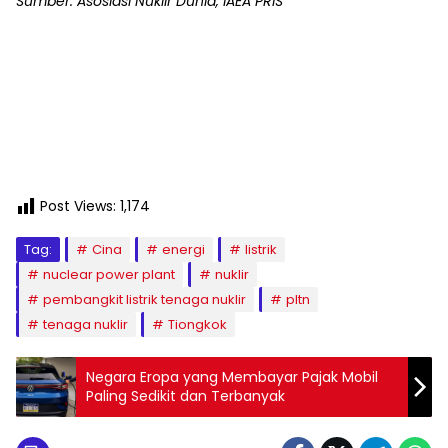
Sumber: Asosiasi Nuklir Dunia, IAEA PRIS
Post Views:
1,174
Tag:
Cina
energi
listrik
nuclear power plant
nuklir
pembangkit listrik tenaga nuklir
pltn
tenaga nuklir
Tiongkok
Negara Eropa yang Membayar Pajak Mobil
Paling Sedikit dan Terbanyak