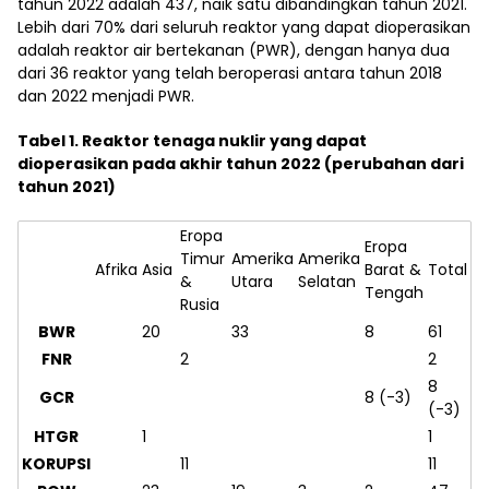
tahun 2022 adalah 437, naik satu dibandingkan tahun 2021.
Lebih dari 70% dari seluruh reaktor yang dapat dioperasikan
adalah reaktor air bertekanan (PWR), dengan hanya dua
dari 36 reaktor yang telah beroperasi antara tahun 2018
dan 2022 menjadi PWR.
Tabel 1. Reaktor tenaga nuklir yang dapat
dioperasikan pada akhir tahun 2022 (perubahan dari
tahun 2021)
Eropa
Eropa
Timur
Amerika
Amerika
Afrika
Asia
Barat &
Total
&
Utara
Selatan
Tengah
Rusia
BWR
20
33
8
61
FNR
2
2
8
GCR
8 (-3)
(-3)
HTGR
1
1
KORUPSI
11
11