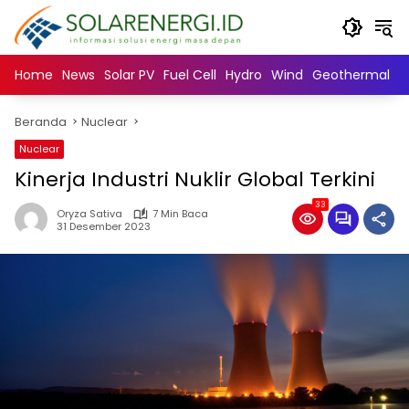
Langsung
ke
konten
Home
News
Solar PV
Fuel Cell
Hydro
Wind
Geothermal
N
Beranda
Nuclear
Nuclear
Kinerja Industri Nuklir Global Terkini
33
Oryza Sativa
7 Min Baca
31 Desember 2023