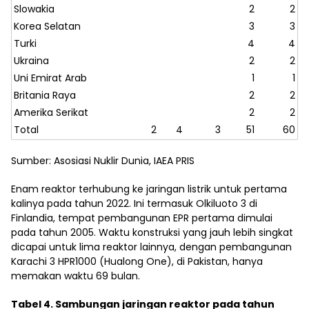
Slowakia
2
2
Korea Selatan
3
3
Turki
4
4
Ukraina
2
2
Uni Emirat Arab
1
1
Britania Raya
2
2
Amerika Serikat
2
2
Total
2
4
3
51
60
Sumber: Asosiasi Nuklir Dunia, IAEA PRIS
Enam reaktor terhubung ke jaringan listrik untuk pertama
kalinya pada tahun 2022. Ini termasuk Olkiluoto 3 di
Finlandia, tempat pembangunan EPR pertama dimulai
pada tahun 2005. Waktu konstruksi yang jauh lebih singkat
dicapai untuk lima reaktor lainnya, dengan pembangunan
Karachi 3 HPR1000 (Hualong One), di Pakistan, hanya
memakan waktu 69 bulan.
Tabel 4. Sambungan jaringan reaktor pada tahun