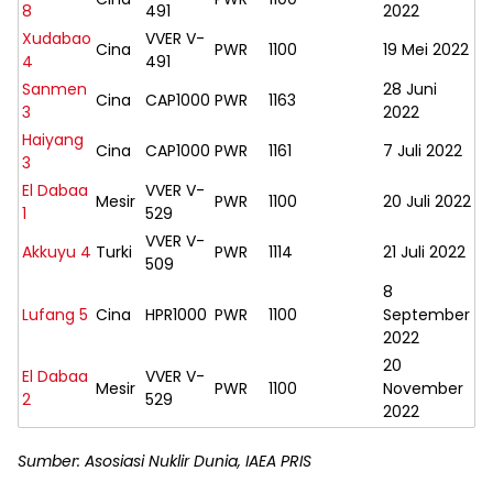
8
491
2022
Xudabao
VVER V-
Cina
PWR
1100
19 Mei 2022
4
491
Sanmen
28 Juni
Cina
CAP1000
PWR
1163
3
2022
Haiyang
Cina
CAP1000
PWR
1161
7 Juli 2022
3
El Dabaa
VVER V-
Mesir
PWR
1100
20 Juli 2022
1
529
VVER V-
Akkuyu 4
Turki
PWR
1114
21 Juli 2022
509
8
Lufang 5
Cina
HPR1000
PWR
1100
September
2022
20
El Dabaa
VVER V-
Mesir
PWR
1100
November
2
529
2022
Sumber: Asosiasi Nuklir Dunia, IAEA PRIS