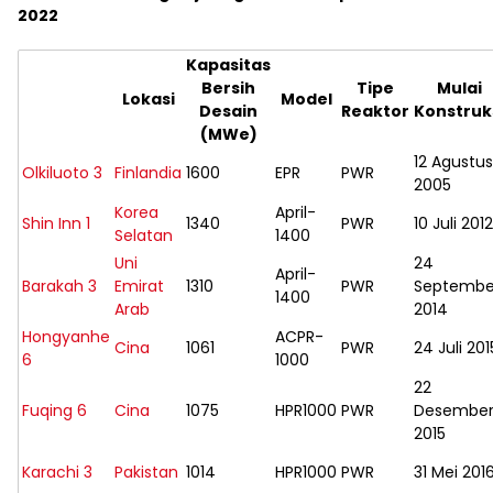
2022
Kapasitas
Bersih
Tipe
Mulai
Lokasi
Model
Desain
Reaktor
Konstruk
(MWe)
12 Agustus
Olkiluoto 3
Finlandia
1600
EPR
PWR
2005
Korea
April-
Shin Inn 1
1340
PWR
10 Juli 2012
Selatan
1400
Uni
24
April-
Barakah 3
Emirat
1310
PWR
Septembe
1400
Arab
2014
Hongyanhe
ACPR-
Cina
1061
PWR
24 Juli 201
6
1000
22
Fuqing 6
Cina
1075
HPR1000
PWR
Desembe
2015
Karachi 3
Pakistan
1014
HPR1000
PWR
31 Mei 201