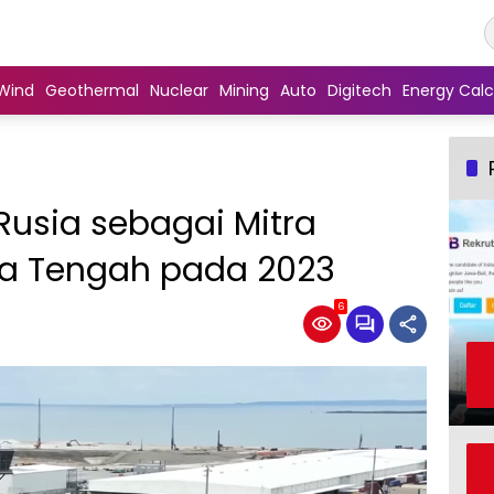
Wind
Geothermal
Nuclear
Mining
Auto
Digitech
Energy Calc
Rusia sebagai Mitra
a Tengah pada 2023
6