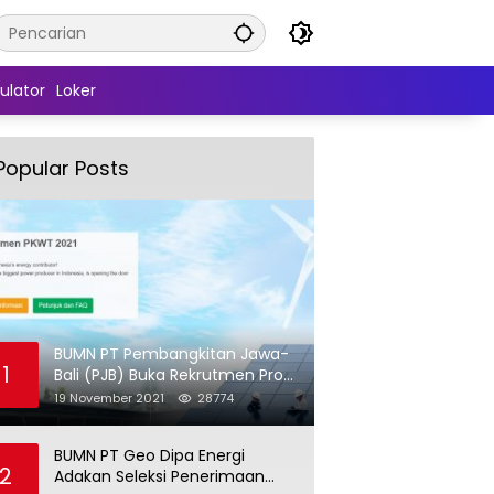
ulator
Loker
Popular Posts
BUMN PT Pembangkitan Jawa-
1
Bali (PJB) Buka Rekrutmen Pro
Hire (PKWT)
19 November 2021
28774
BUMN PT Geo Dipa Energi
2
Adakan Seleksi Penerimaan