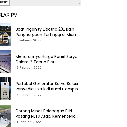
LAR PV
Boat Ingenity Electric 23E Raih
Penghargaan Tertinggi di Miami
International Boat Show
17 Februari 2022
Menurunnya Harga Panel Surya
Dalam 7 Tahun Picu
Tumbuhnya PLTS Global
15 Februari 2022
Portabel Generator Surya Solusi
Penyedia Listrik di Bumi Camping
dan Perkemahan
15 Februari 2022
Dorong Minat Pelanggan PLN
Pasang PLTS Atap, Kementerian
ESDM Luncurkan Paket Hibah SEF
11 Februari 2022