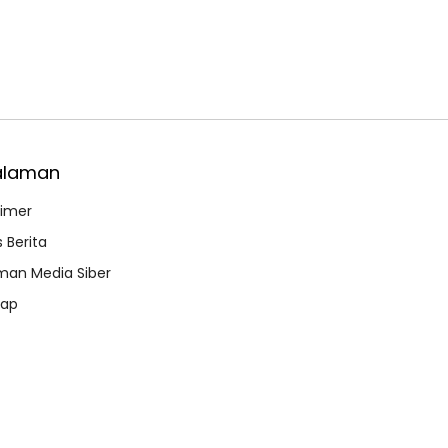
alaman
aimer
 Berita
an Media Siber
map