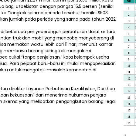
k berjumlah $2,27 miliar, dan impor $9,96 miliar. Rusia
a bagi Uzbekistan dengan pangsa 15,5 persen (senilai
n ke Tiongkok selama periode tersebut bernilai $503
dingkan jumlah pada periode yang sama pada tahun 2022.
i di beberapa penyeberangan perbatasan darat antara
nantian truk dan mobil yang mencoba menyeberang di
isa memakan waktu lebih dari 11 hari, menurut Kamar
ng membawa barang sering kali mengalami
 bea cukai “tanpa penjelasan,” kata kelompok usaha
udi. Para pejabat baru-baru ini mulai mengoperasikan
waktu untuk mengatasi masalah kemacetan di
an direktur Layanan Perbatasan Kazakhstan, Darkhan
unaan kekuasaan” dan menerima hukuman penjara
am skema yang melibatkan pengangkutan barang ilegal