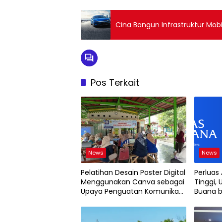
Cina Bangun Infrastruktur Mobil
Pos Terkait
News
News
Pelatihan Desain Poster Digital
Perluas
Menggunakan Canva sebagai
Tinggi, 
Upaya Penguatan Komunikasi
Buana b
Visual pada Kader PKK
2026
Kelurahan Bambu Apus