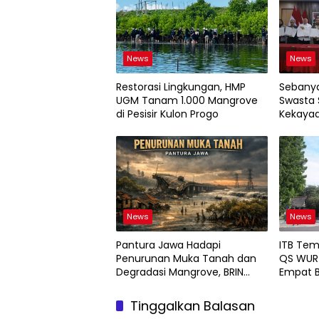
News
News
Restorasi Lingkungan, HMP
Sebanya
UGM Tanam 1.000 Mangrove
Swasta 
di Pesisir Kulon Progo
Kekayaa
News
News
Pantura Jawa Hadapi
ITB Tem
Penurunan Muka Tanah dan
QS WUR 
Degradasi Mangrove, BRIN
Empat B
Soroti Pemanfaatan Teknologi
Geospasial
Tinggalkan Balasan