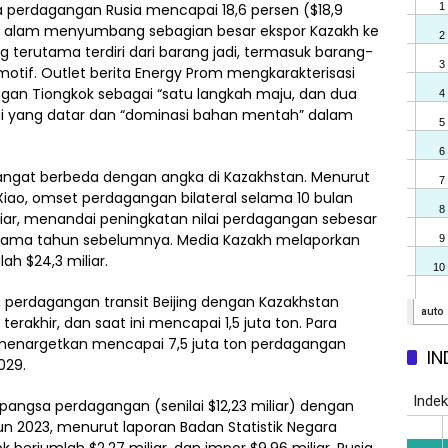
gsa perdagangan Rusia mencapai 18,6 persen ($18,9
a alam menyumbang sebagian besar ekspor Kazakh ke
 terutama terdiri dari barang jadi, termasuk barang-
otif. Outlet berita Energy Prom mengkarakterisasi
an Tiongkok sebagai “satu langkah maju, dan dua
i yang datar dan “dominasi bahan mentah” dalam
sangat berbeda dengan angka di Kazakhstan. Menurut
Xiao, omset perdagangan bilateral selama 10 bulan
iar, menandai peningkatan nilai perdagangan sebesar
 sama tahun sebelumnya. Media Kazakh melaporkan
h $24,3 miliar.
 perdagangan transit Beijing dengan Kazakhstan
erakhir, dan saat ini mencapai 1,5 juta ton. Para
enargetkan mencapai 7,5 juta ton perdagangan
IN
029.
angsa perdagangan (senilai $12,23 miliar) dengan
un 2023, menurut laporan Badan Statistik Negara