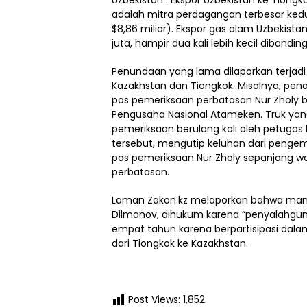
Uzbekistan . Ekspor Uzbekistan ke Tiongko
adalah mitra perdagangan terbesar kedu
$8,86 miliar). Ekspor gas alam Uzbekista
juta, hampir dua kali lebih kecil diban
Penundaan yang lama dilaporkan terjad
Kazakhstan dan Tiongkok. Misalnya, pe
pos pemeriksaan perbatasan Nur Zholy b
Pengusaha Nasional Atameken. Truk ya
pemeriksaan berulang kali oleh petugas
tersebut, mengutip keluhan dari pengem
pos pemeriksaan Nur Zholy sepanjang 
perbatasan.
Laman Zakon.kz melaporkan bahwa mant
Dilmanov, dihukum karena “penyalahg
empat tahun karena berpartisipasi dal
dari Tiongkok ke Kazakhstan.
Post Views:
1,852