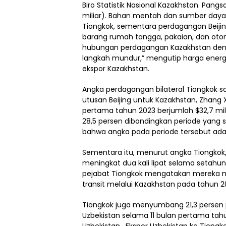
Biro Statistik Nasional Kazakhstan. Pan
miliar). Bahan mentah dan sumber day
Tiongkok, sementara perdagangan Beijing
barang rumah tangga, pakaian, dan otom
hubungan perdagangan Kazakhstan deng
langkah mundur,” mengutip harga energ
ekspor Kazakhstan.
Angka perdagangan bilateral Tiongkok 
utusan Beijing untuk Kazakhstan, Zhang 
pertama tahun 2023 berjumlah $32,7 mil
28,5 persen dibandingkan periode yang
bahwa angka pada periode tersebut adala
Sementara itu, menurut angka Tiongkok,
meningkat dua kali lipat selama setahun t
pejabat Tiongkok mengatakan mereka m
transit melalui Kazakhstan pada tahun 2
Tiongkok juga menyumbang 21,3 persen p
Uzbekistan selama 11 bulan pertama tah