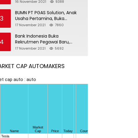
Pegawai Baru
16 November 2021
9388
BUMN PT PGAS Solution, Anak
3
Usaha Pertamina, Buka
Rekrutmen Pegawai Baru
17 November 2021
7860
Bank Indonesia Buka
4
Rekrutmen Pegawai Baru,
Tersedia 37 Posisi
17 November 2021
5692
ARKET CAP AUTOMAKERS