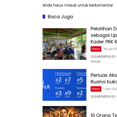
Anda harus
masuk
untuk berkomentar.
Baca Juga
Pelatihan 
sebagai Up
Kader PKK 
News
24 Juli 2
SOLARENERGI.ID
visual…
Perluas Aks
Buana buk
News
1 Juni 20
SOLARENERGI.ID 
10 Orang Te