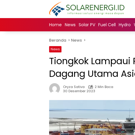
Langsung
ke
konten
Home
News
Solar PV
Fuel Cell
Hydro
Beranda
News
News
Tiongkok Lampaui 
Dagang Utama Asi
Oryza Sativa
2 Min Baca
30 Desember 2023