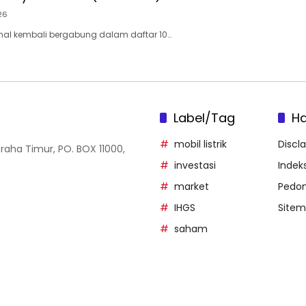
26
nal kembali bergabung dalam daftar 10…
Label/Tag
H
mobil listrik
Discl
Graha Timur, PO. BOX 11000,
investasi
Indeks
market
Pedom
IHGS
Site
saham