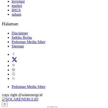
investasi
market
IHGS
saham
Halaman
Disclaimer
Indeks Berita
Pedoman Media Siber
Sitemap
Pedoman Media Siber
copy right @solarenergi.id
×