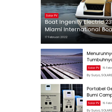
Solar PV
Boat Ingenity Electric 23E Raih Penghargaan Tertinggi di
Miami International Bo
17 Februari 2022
Menurunnya
Tumbuhnya
Solar PV
15 Feb
By Suryo, SOLAR
Portabel Ge
Bumi Camp
Solar PV
15 Feb
By Suryo, SOLAR