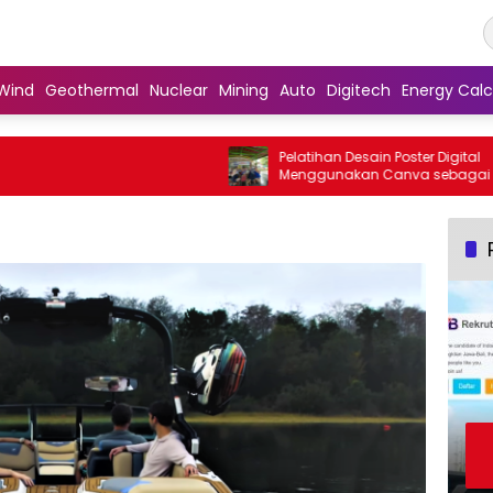
Wind
Geothermal
Nuclear
Mining
Auto
Digitech
Energy Calc
Pelatihan Desain Poster Digital
Menggunakan Canva sebagai Upaya
Penguatan Komunikasi Visual pada
Kader PKK Kelurahan Bambu Apus