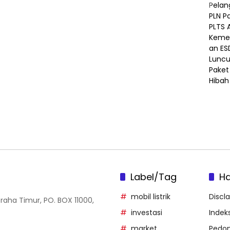
Label/Tag
H
mobil listrik
Discl
Graha Timur, PO. BOX 11000,
investasi
Indeks
market
Pedom