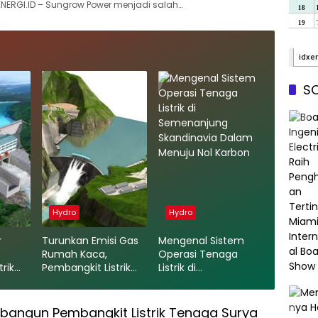
ENERGI.ID – Sungrow Power menjadi salah…
SO
Hydro
Hydro
r
Turunkan Emisi Gas
Mengenal Sistem
Rumah Kaca,
Operasi Tenaga
rik
Pembangkit Listrik
Listrik di
ngan
Tenaga Air Terbesar
Semenanjung
aerah
Kedua di Dunia
Skandinavia Dalam
Beroperasi di Cina
Menuju Nol Karbon
bangun Pembangkit Listrik Tenaga Surya