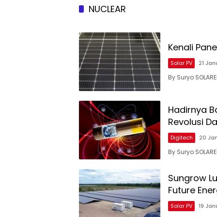
NUCLEAR
Kenali Pan
Solar PV
21 Jan
By Suryo SOLARE
Hadirnya B
Revolusi D
Digitech
20 Ja
By Suryo SOLARE
Sungrow Lu
Future Ene
Solar PV
19 Jan