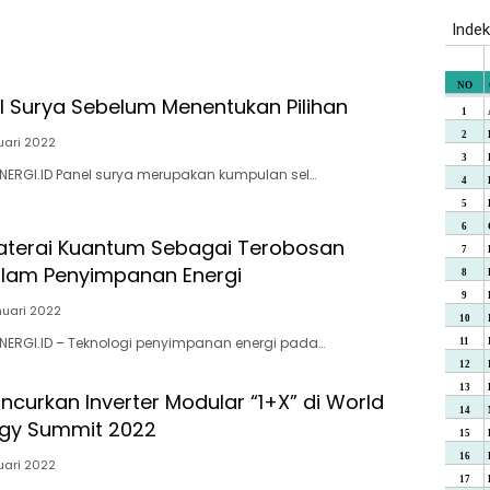
el Surya Sebelum Menentukan Pilihan
uari 2022
NERGI.ID Panel surya merupakan kumpulan sel…
aterai Kuantum Sebagai Terobosan
alam Penyimpanan Energi
nuari 2022
NERGI.ID – Teknologi penyimpanan energi pada…
ncurkan Inverter Modular “1+X” di World
rgy Summit 2022
uari 2022