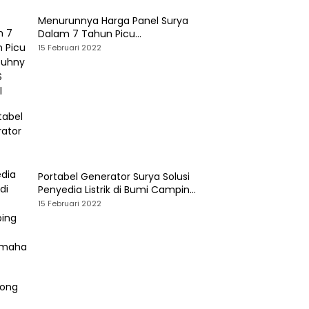
Menurunnya Harga Panel Surya
Dalam 7 Tahun Picu
Tumbuhnya PLTS Global
15 Februari 2022
Portabel Generator Surya Solusi
Penyedia Listrik di Bumi Camping
dan Perkemahan
15 Februari 2022