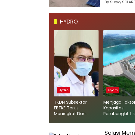
By Suryo, SOLAR
HYDRO
Hydro
Hydro
TKDN Subsektor
Menjaga Fakto
EBTKE Terus
Kapasitas
Meningkat Dan
Pembangkit List
Ditetapkan 40 %
Tenaga Air De
PLTS di Tahun 2022
Memelihara D
Tangkapan Air
Solusi Mem