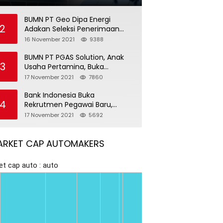
BUMN PT Geo Dipa Energi
2
Adakan Seleksi Penerimaan
Pegawai Baru
16 November 2021
9388
BUMN PT PGAS Solution, Anak
3
Usaha Pertamina, Buka
Rekrutmen Pegawai Baru
17 November 2021
7860
Bank Indonesia Buka
4
Rekrutmen Pegawai Baru,
Tersedia 37 Posisi
17 November 2021
5692
ARKET CAP AUTOMAKERS