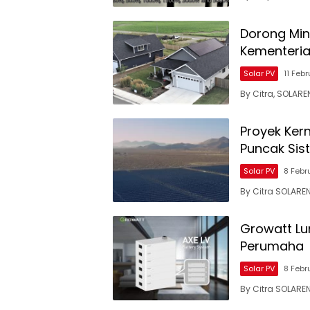
Dorong Min
Kementeria
Solar PV
11 Feb
By Citra, SOLAR
Proyek Ker
Puncak Sis
Solar PV
8 Febr
By Citra SOLARE
Growatt Lu
Perumaha
Solar PV
8 Febr
By Citra SOLARE