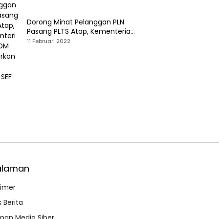
Dorong Minat Pelanggan PLN
Pasang PLTS Atap, Kementerian
ESDM Luncurkan Paket Hibah SEF
11 Februari 2022
alaman
aimer
 Berita
an Media Siber