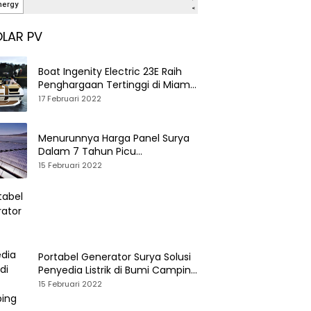
LAR PV
Boat Ingenity Electric 23E Raih
Penghargaan Tertinggi di Miami
International Boat Show
17 Februari 2022
Menurunnya Harga Panel Surya
Dalam 7 Tahun Picu
Tumbuhnya PLTS Global
15 Februari 2022
Portabel Generator Surya Solusi
Penyedia Listrik di Bumi Camping
dan Perkemahan
15 Februari 2022