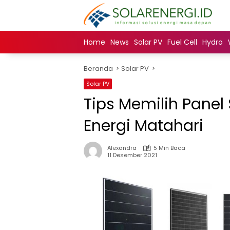
Langsung
ke
konten
Home
News
Solar PV
Fuel Cell
Hydro
Beranda
Solar PV
Solar PV
Tips Memilih Pane
Energi Matahari
Alexandra
5 Min Baca
11 Desember 2021