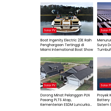
Solar PV
Solar P
Boat Ingenity Electric 23E Raih
Menuru
Penghargaan Tertinggi di
Surya D
Miami International Boat Show
Tumbuh
Solar PV
Solar P
Dorong Minat Pelanggan PLN
Proyek 
Pasang PLTS Atap,
Battery
Kementerian ESDM Luncurkan
Sistem 
Paket Hibah SEF