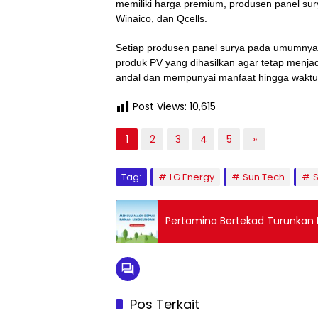
memiliki harga premium, produsen panel sur
Winaico, dan Qcells.
Setiap produsen panel surya pada umumnya 
produk PV yang dihasilkan agar tetap menjad
andal dan mempunyai manfaat hingga waktu 
Post Views:
10,615
1
2
3
4
5
»
Tag:
LG Energy
Sun Tech
Pertamina Bertekad Turunkan 
Pos Terkait