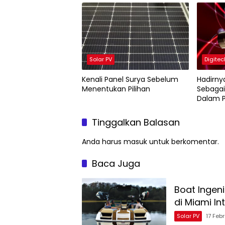
Solar PV
Digitec
Kenali Panel Surya Sebelum
Hadirnya Baterai Kua
Menentukan Pilihan
Sebagai
Dalam 
Tinggalkan Balasan
Anda harus
masuk
untuk berkomentar.
Baca Juga
Boat Ingeni
di Miami In
Solar PV
17 Feb