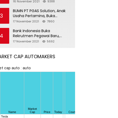
Pegawai Baru
16 November 2021
9388
BUMN PT PGAS Solution, Anak
3
Usaha Pertamina, Buka
Rekrutmen Pegawai Baru
17 November 2021
7860
Bank Indonesia Buka
4
Rekrutmen Pegawai Baru,
Tersedia 37 Posisi
17 November 2021
5692
ARKET CAP AUTOMAKERS