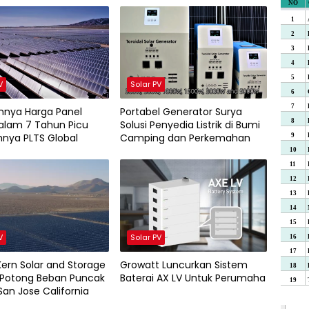
V
Solar PV
nnya Harga Panel
Portabel Generator Surya
alam 7 Tahun Picu
Solusi Penyedia Listrik di Bumi
nya PLTS Global
Camping dan Perkemahan
V
Solar PV
Kern Solar and Storage
Growatt Luncurkan Sistem
 Potong Beban Puncak
Baterai AX LV Untuk Perumaha
San Jose California