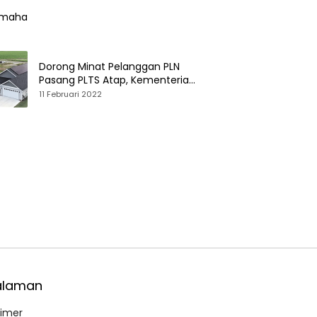
Dorong Minat Pelanggan PLN
Pasang PLTS Atap, Kementerian
ESDM Luncurkan Paket Hibah SEF
11 Februari 2022
alaman
aimer