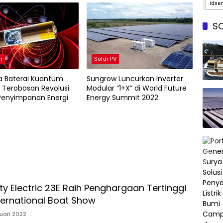
SO
h
Solar PV
ntum
Sungrow Luncurkan Inverter
 Terobosan Revolusi
Modular “1+X” di World Future
Penyimpanan Energi
Energy Summit 2022
ty Electric 23E Raih Penghargaan Tertinggi
ternational Boat Show
ruari 2022