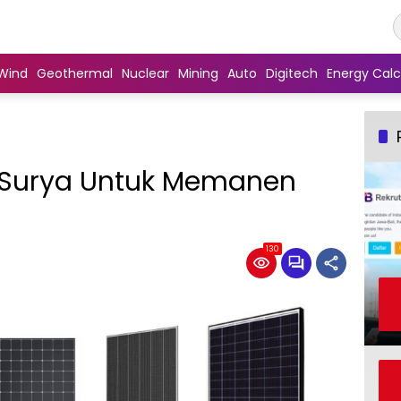
Wind
Geothermal
Nuclear
Mining
Auto
Digitech
Energy Calc
l Surya Untuk Memanen
130