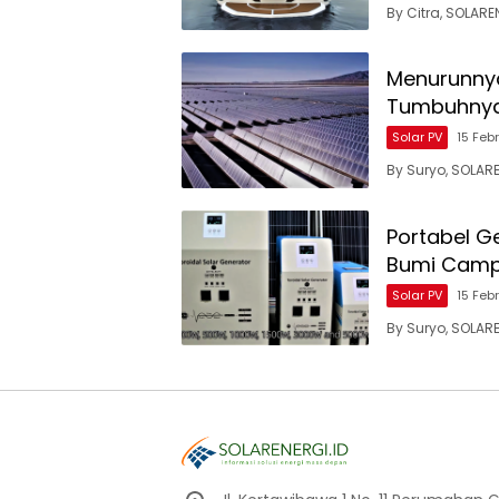
By Citra, SOLAR
Menurunnya
Tumbuhnya
Solar PV
15 Feb
By Suryo, SOLAR
Portabel Ge
Bumi Camp
Solar PV
15 Feb
By Suryo, SOLAR