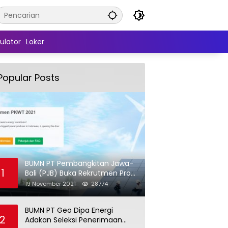
ulator
Loker
Popular Posts
BUMN PT Pembangkitan Jawa-
1
Bali (PJB) Buka Rekrutmen Pro
Hire (PKWT)
19 November 2021
28774
BUMN PT Geo Dipa Energi
2
Adakan Seleksi Penerimaan