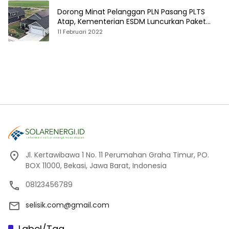
Dorong Minat Pelanggan PLN Pasang PLTS
Atap, Kementerian ESDM Luncurkan Paket
Hibah SEF
11 Februari 2022
Jl. Kertawibawa 1 No. 11 Perumahan Graha Timur, PO.
BOX 11000, Bekasi, Jawa Barat, Indonesia
08123456789
selisik.com@gmail.com
Label/Tag