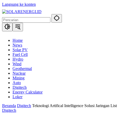
Langsung ke konten
Home
News
Solar PV
Fuel Cell
Hydro
Wind
Geothermal
Nuclear
Mining
Auto
Digitech
Energy Calculator
Loker
Beranda
Digitech
Teknologi Artifical Intelligence Solusi Jaringan Li
Digitech