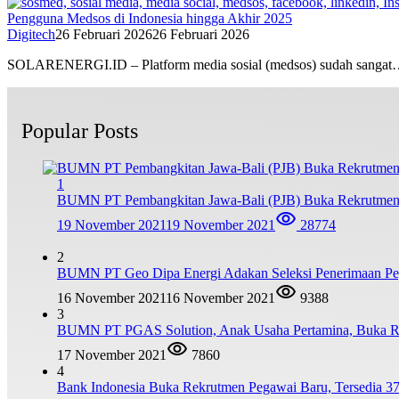
Pengguna Medsos di Indonesia hingga Akhir 2025
Digitech
26 Februari 2026
26 Februari 2026
SOLARENERGI.ID – Platform media sosial (medsos) sudah sanga
Popular Posts
1
BUMN PT Pembangkitan Jawa-Bali (PJB) Buka Rekrutmen
19 November 2021
19 November 2021
28774
2
BUMN PT Geo Dipa Energi Adakan Seleksi Penerimaan Pe
16 November 2021
16 November 2021
9388
3
BUMN PT PGAS Solution, Anak Usaha Pertamina, Buka R
17 November 2021
7860
4
Bank Indonesia Buka Rekrutmen Pegawai Baru, Tersedia 37