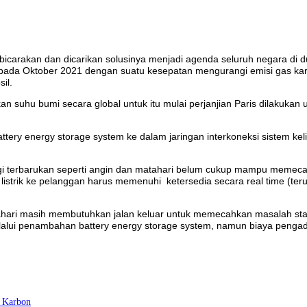
bicarakan dan dicarikan solusinya menjadi agenda seluruh negara di d
pada Oktober 2021 dengan suatu kesepatan mengurangi emisi gas karb
sil.
kan suhu bumi secara global untuk itu mulai perjanjian Paris dilakuk
ttery energy storage system ke dalam jaringan interkoneksi sistem ke
rgi terbarukan seperti angin dan matahari belum cukup mampu memec
listrik ke pelanggan harus memenuhi ketersedia secara real time (teru
ahari masih membutuhkan jalan keluar untuk memecahkan masalah stab
lalui penambahan battery energy storage system, namun biaya pengada
h Karbon