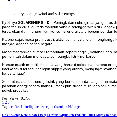
battery storage. wind and solar energy
By Suryo
SOLARENERGI.ID
– Peningkatan suhu global yang terus di
pada tahun 2015 di Paris maupun yang diselenggarakan di Glasgow 
terbarukan dan menurunkan konsumsi energi yang bersumber dari fo
Karena sejak masa pra-industri, aktivitas manusia telah menghangat
menjadi agenda setiap negara.
Mengintegrasikan sumber terbarukan seperti angin , matahari dan ba
pemerintah dalam mencapai pembangkit listrik nol karbon.
Namun masih memiliki kendala yang harus diselesaikan karena ene
interkoneksi tersebut dengan supply yang dikirim, mengingat layanan 
harus terjaga).
Sementara sumber energi listrik yang bersumber dari angin dan mat
pasokan energi secara mandiri, meskipun sudah mulai ada solusi me
pokok produksi.
Post Views:
10,751
1
2
3
4
»
Tag:
artificial intelligence
energi terbarukan
Heliogen
Gas Sokong Kebutuhan Energi Untuk Wujudkan Industri Hulu Migas Renda