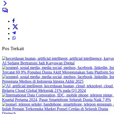
Pos Terkait
AI Sedang Bertransisi Jadi Karyawan Digital
Tercatat 69,9% Populasi Dunia Aktif Menggunakan Satu Platform S
Pengguna Medsos di Indonesia hingga Akhir 2025
Belanja Cloud Global Melonjak 21% pada Q3 2024
Kuartal Pertama 2024, Pasar Smartphone Seluruh Dunia Naik 7,8%
Inilah Pemain Terkemuka Market Ponsel Cerdas di Seluruh Dunia
Digitech