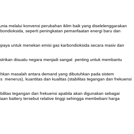
unia melalui konvensi perubahan iklim baik yang diselelenggarakan
ondioksida, seperti peningkatan pemanfaatan energi baru dan
an upaya untuk menekan emisi gas karbondioksida secara masiv dan
listrikan disuatu negara menjadi sangat penting untuk membantu
ahkan masalah antara demand yang dibutuhkan pada sistem
s menerus), kuantitas dan kualitas (stabilitas tegangan dan frekuensi
ilitas tegangan dan frekuensi apabila akan digunakan sebagai
an battery tersebut relative tinggi sehingga membebani harga