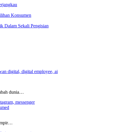
erjangkau
Pilihan Konsumen
rik Dalam Sekali Pengisian
ubah dunia…
osmed
ampir…