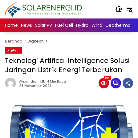
Langsung
ke
konten
Home
News
Solar PV
Fuel Cell
Hydro
Wind
Geothermal
N
Beranda
Digitech
Digitech
Teknologi Artifical Intelligence Solusi
Jaringan Listrik Energi Terbarukan
195
Alexandra
4 Min Baca
28 November 2021