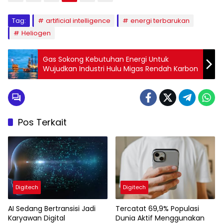
Tag:
artificial intelligence
energi terbarukan
Heliogen
Gas Sokong Kebutuhan Energi Untuk
Wujudkan Industri Hulu Migas Rendah Karbon
Pos Terkait
Digitech
Digitech
AI Sedang Bertransisi Jadi
Tercatat 69,9% Populasi
Karyawan Digital
Dunia Aktif Menggunakan