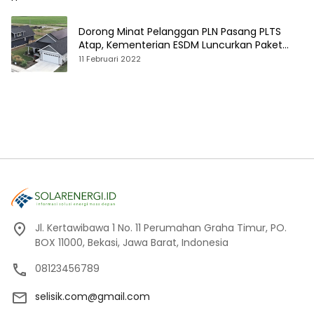
Dorong Minat Pelanggan PLN Pasang PLTS
Atap, Kementerian ESDM Luncurkan Paket
Hibah SEF
11 Februari 2022
Jl. Kertawibawa 1 No. 11 Perumahan Graha Timur, PO.
BOX 11000, Bekasi, Jawa Barat, Indonesia
08123456789
selisik.com@gmail.com