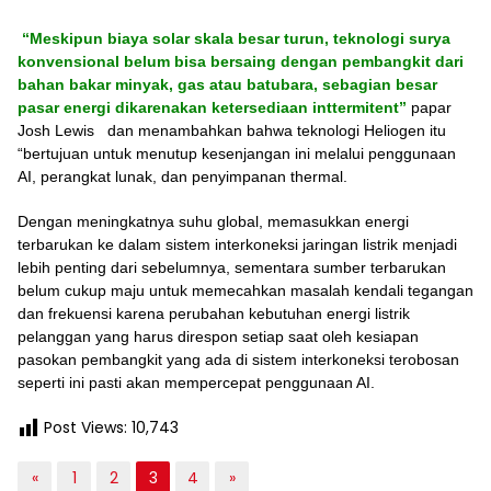
“Meskipun biaya solar skala besar turun, teknologi surya
konvensional belum
bisa bersaing
dengan
pembangkit dari
bahan bakar minyak, gas atau batubara,
sebagian besar
pasar energi
di
karena
kan
ketersediaan int
t
ermiten
t
”
papar
Josh Lewis dan menambahkan bahwa teknologi Heliogen itu
“bertujuan untuk menutup kesenjangan ini melalui penggunaan
AI, perangkat lunak, dan penyimpanan thermal.
Dengan meningkatnya suhu global, memasukkan energi
terbarukan ke dalam sistem interkoneksi jaringan listrik menjadi
lebih penting dari sebelumnya, sementara sumber terbarukan
belum cukup maju untuk memecahkan masalah kendali tegangan
dan frekuensi karena perubahan kebutuhan energi listrik
pelanggan yang harus direspon setiap saat oleh kesiapan
pasokan pembangkit yang ada di sistem interkoneksi terobosan
seperti ini pasti akan mempercepat penggunaan AI.
Post Views:
10,743
«
1
2
3
4
»