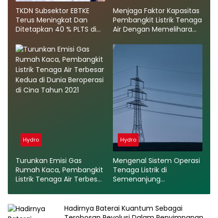
TKDN Subsektor EBTKE
Menjaga Faktor Kapasitas
Terus Meningkat Dan
Pembangkit Listrik Tenaga
Ditetapkan 40 % PLTS di
Air Dengan Memelihara
Tahun 2022
Daerah Tangkapan Air
Hydro
Hydro
Turunkan Emisi Gas
Mengenal Sistem Operasi
Rumah Kaca, Pembangkit
Tenaga Listrik di
Listrik Tenaga Air Terbesar
Semenanjung
Kedua di Dunia Beroperasi
Skandinavia Dalam
di Cina Tahun 2021
Menuju Nol Karbon
Hadirnya Baterai Kuantum Sebagai
Terobosan Revolusi Dalam Penyimpanan