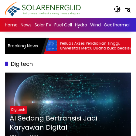
Langsung
ke
konten
Home
News
Solar PV
Fuel Cell
Hydro
Wind
Geothermal
N
itas Suplai
Perluas Akses Pendidikan Tinggi,
Breaking News
n Halal
Universitas Mercu Buana buka beasiswa
tas
SNBT 2026
Digitech
Digitech
AI Sedang Bertransisi Jadi
Karyawan Digital