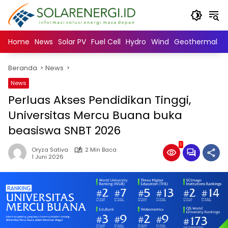
Langsung
ke
konten
Home
News
Solar PV
Fuel Cell
Hydro
Wind
Geothermal
N
Beranda
News
News
Perluas Akses Pendidikan Tinggi,
Universitas Mercu Buana buka
beasiswa SNBT 2026
1
Oryza Sativa
2 Min Baca
1 Juni 2026