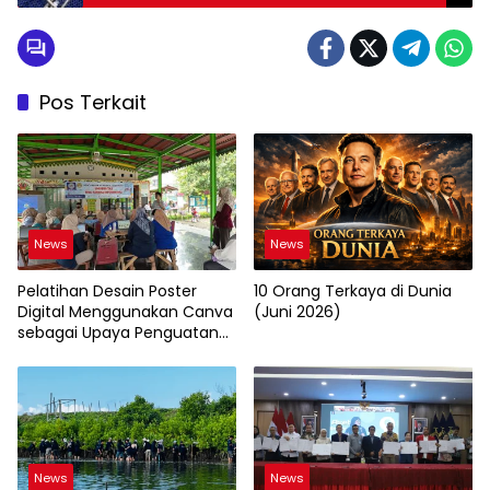
Dikuasai Negara Muslim Minoritas
Pos Terkait
News
News
Pelatihan Desain Poster
10 Orang Terkaya di Dunia
Digital Menggunakan Canva
(Juni 2026)
sebagai Upaya Penguatan
Komunikasi Visual pada
Kader PKK Kelurahan Bambu
Apus
News
News