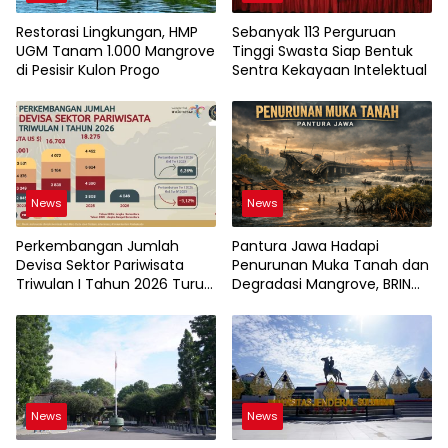
Restorasi Lingkungan, HMP
Sebanyak 113 Perguruan
UGM Tanam 1.000 Mangrove
Tinggi Swasta Siap Bentuk
di Pesisir Kulon Progo
Sentra Kekayaan Intelektual
News
News
Perkembangan Jumlah
Pantura Jawa Hadapi
Devisa Sektor Pariwisata
Penurunan Muka Tanah dan
Triwulan I Tahun 2026 Turun
Degradasi Mangrove, BRIN
9,12%
Soroti Pemanfaatan
Teknologi Geospasial
News
News