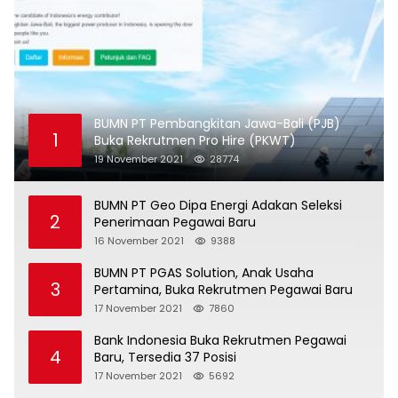
BUMN PT Pembangkitan Jawa-Bali (PJB)
1
Buka Rekrutmen Pro Hire (PKWT)
19 November 2021
28774
BUMN PT Geo Dipa Energi Adakan Seleksi
2
Penerimaan Pegawai Baru
16 November 2021
9388
BUMN PT PGAS Solution, Anak Usaha
3
Pertamina, Buka Rekrutmen Pegawai Baru
17 November 2021
7860
Bank Indonesia Buka Rekrutmen Pegawai
4
Baru, Tersedia 37 Posisi
17 November 2021
5692