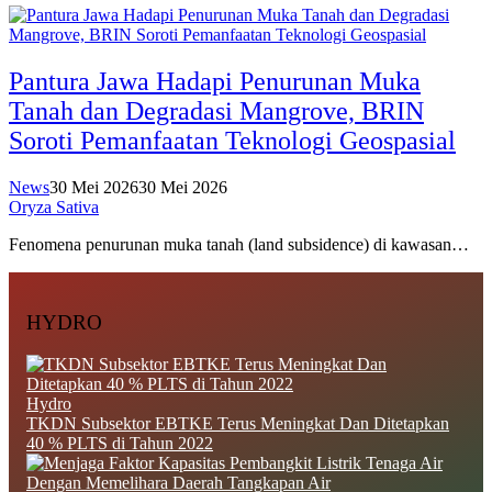
Pantura Jawa Hadapi Penurunan Muka
Tanah dan Degradasi Mangrove, BRIN
Soroti Pemanfaatan Teknologi Geospasial
News
30 Mei 2026
30 Mei 2026
Oryza Sativa
Fenomena penurunan muka tanah (land subsidence) di kawasan…
HYDRO
Hydro
TKDN Subsektor EBTKE Terus Meningkat Dan Ditetapkan
40 % PLTS di Tahun 2022