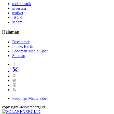
mobil listrik
investasi
market
IHGS
saham
Halaman
Disclaimer
Indeks Berita
Pedoman Media Siber
Sitemap
Pedoman Media Siber
copy right @solarenergi.id