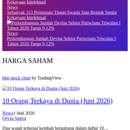
News
Sebanyak 113 Perguruan Tinggi Swasta Siap Bentuk Sentra
Kekayaan Intelektual
News
Perkembangan Jumlah Devisa Sektor Pariwisata Triwulan I
Tahun 2026 Turun 9,12%
HARGA SAHAM
bbri stock chart
by TradingView
10 Orang Terkaya di Dunia (Juni 2026)
News
1 Juni 2026
Oryza Sativa
Dua wajah terkenal kembali bergabung dalam daftar 10…