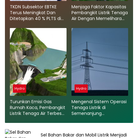
TKDN Subsektor EBTKE
Menjaga Faktor Kapasitas
Terus Meningkat Dan
Pembangkit Listrik Tenaga
Ditetapkan 40 % PLTS di
Air Dengan Memelihara
Tahun 2022
Daerah Tangkapan Air
Hydro
Hydro
Turunkan Emisi Gas
Mengenal Sistem Operasi
Rumah Kaca, Pembangkit
Tenaga Listrik di
Listrik Tenaga Air Terbesar
Semenanjung
Kedua di Dunia Beroperasi
Skandinavia Dalam
di Cina Tahun 2021
Menuju Nol Karbon
Sel Bahan Bakar dan Mobil Listrik Menjadi