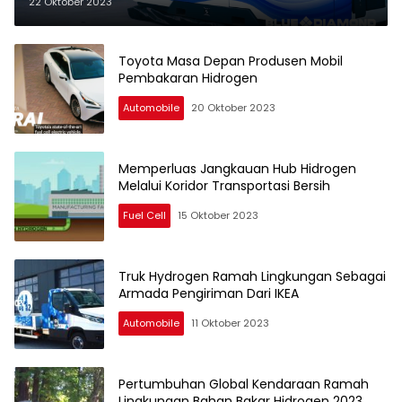
Listrik Tenaga Hidrogen Skala
22 Oktober 2023
Kecil
Toyota Masa Depan Produsen Mobil
Pembakaran Hidrogen
Automobile
20 Oktober 2023
Memperluas Jangkauan Hub Hidrogen
Melalui Koridor Transportasi Bersih
Fuel Cell
15 Oktober 2023
Truk Hydrogen Ramah Lingkungan Sebagai
Armada Pengiriman Dari IKEA
Automobile
11 Oktober 2023
Pertumbuhan Global Kendaraan Ramah
Lingkungan Bahan Bakar Hidrogen 2023