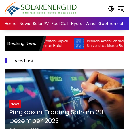
Langsung
ke
konten
Home
News
Solar PV
Fuel Cell
Hydro
Wind
Geothermal
N
 University: Mayoritas Suplai
Perluas Akses Pendidikan Tinggi,
Breaking News
kanan dan Minuman Halal
Universitas Mercu Buana buka b
ara Muslim Minoritas
SNBT 2026
investasi
News
Ringkasan Trading Saham 20
Desember 2023