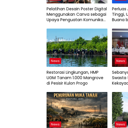
Pelatihan Desain Poster Digital
Perluas
Menggunakan Canva sebagai
Tinggi, 
Upaya Penguatan Komunikasi
Buana b
Visual pada Kader PKK
2026
Kelurahan Bambu Apus
News
News
Restorasi Lingkungan, HMP
Sebanya
UGM Tanam 1.000 Mangrove
Swasta 
di Pesisir Kulon Progo
Kekayaa
News
News