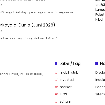
26
– Di tengah ketatnya persaingan masuk perguruan…
rkaya di Dunia (Juni 2026)
26
nal kembali bergabung dalam daftar 10…
Label/Tag
H
mobil listrik
Discl
Graha Timur, PO. BOX 11000,
investasi
Indeks
market
Pedom
IHGS
Site
saham