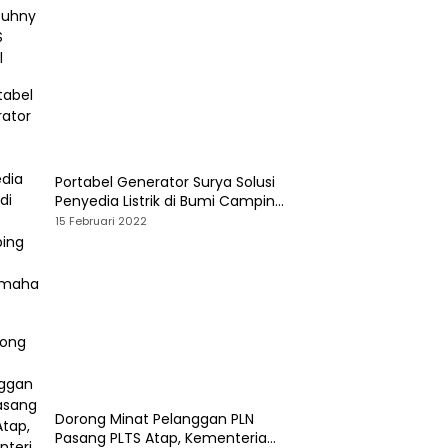
Portabel Generator Surya Solusi
Penyedia Listrik di Bumi Camping
dan Perkemahan
15 Februari 2022
Dorong Minat Pelanggan PLN
Pasang PLTS Atap, Kementerian