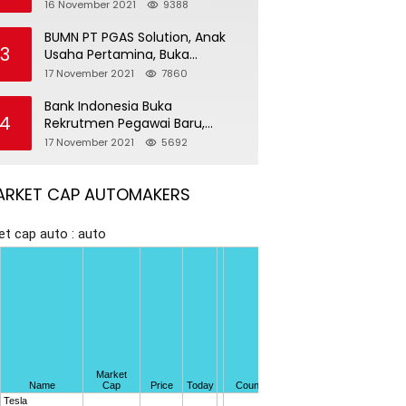
Pegawai Baru
16 November 2021
9388
BUMN PT PGAS Solution, Anak
3
Usaha Pertamina, Buka
Rekrutmen Pegawai Baru
17 November 2021
7860
Bank Indonesia Buka
4
Rekrutmen Pegawai Baru,
Tersedia 37 Posisi
17 November 2021
5692
ARKET CAP AUTOMAKERS