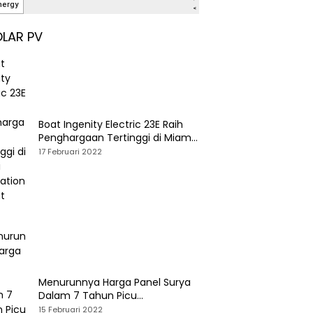
LAR PV
Boat Ingenity Electric 23E Raih
Penghargaan Tertinggi di Miami
International Boat Show
17 Februari 2022
Menurunnya Harga Panel Surya
Dalam 7 Tahun Picu
Tumbuhnya PLTS Global
15 Februari 2022