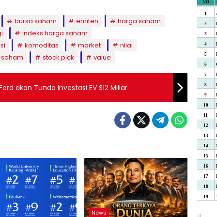
bursa saham
emiten
harga saham
i
indeks harga saham
si
komoditas
market
nilai
saham
stock pick
value
Ford akan Tunda Investasi EV $12 Miliar
News