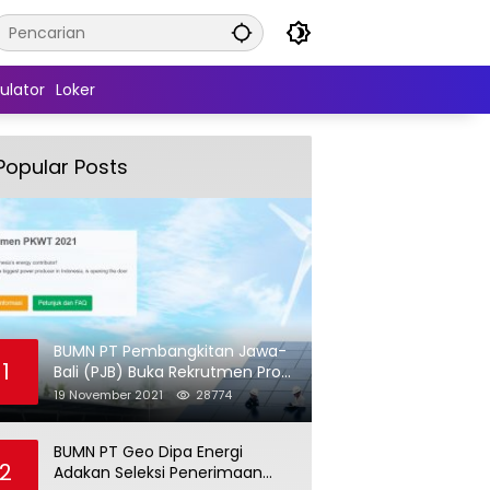
ulator
Loker
Popular Posts
BUMN PT Pembangkitan Jawa-
1
Bali (PJB) Buka Rekrutmen Pro
Hire (PKWT)
19 November 2021
28774
BUMN PT Geo Dipa Energi
2
Adakan Seleksi Penerimaan