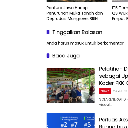
Pantura Jawa Hadapi
ITB Tem
Penurunan Muka Tanah dan
QS WUR 
Degradasi Mangrove, BRIN
Empat B
Soroti Pemanfaatan Teknologi
Geospasial
Tinggalkan Balasan
Anda harus
masuk
untuk berkomentar.
Baca Juga
Pelatihan 
sebagai Up
Kader PKK 
News
24 Juli 2
SOLARENERGI.ID
visual…
Perluas Aks
Buana buk