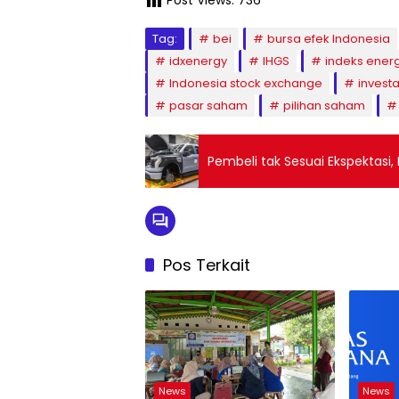
Post Views:
736
Tag:
bei
bursa efek Indonesia
idxenergy
IHGS
indeks energ
Indonesia stock exchange
investa
pasar saham
pilihan saham
Pembeli tak Sesuai Ekspektasi, 
Pos Terkait
News
News