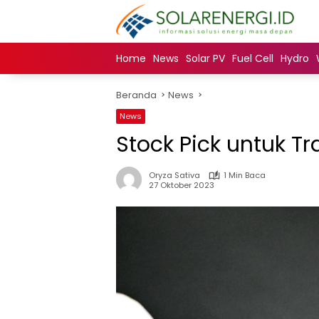
Langsung
ke
konten
Home
News
Solar PV
Fuel Cell
Hydro
Beranda
News
News
Stock Pick untuk T
Oryza Sativa
1 Min Baca
27 Oktober 2023