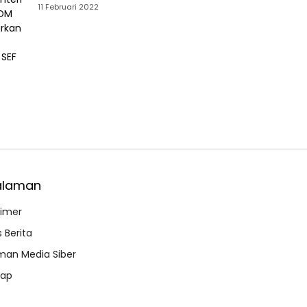
ESDM Luncurkan Paket Hibah SEF
11 Februari 2022
alaman
aimer
 Berita
an Media Siber
map