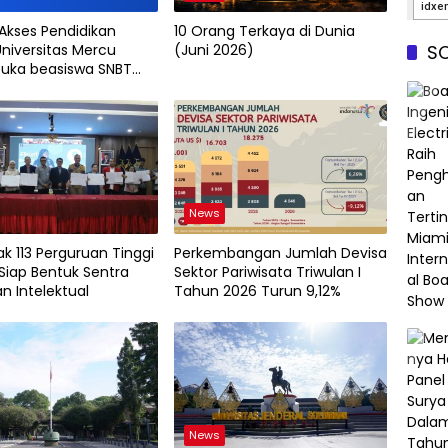
 Akses Pendidikan
10 Orang Terkaya di Dunia
SO
Universitas Mercu
(Juni 2026)
uka beasiswa SNBT
News
k 113 Perguruan Tinggi
Perkembangan Jumlah Devisa
Siap Bentuk Sentra
Sektor Pariwisata Triwulan I
n Intelektual
Tahun 2026 Turun 9,12%
News