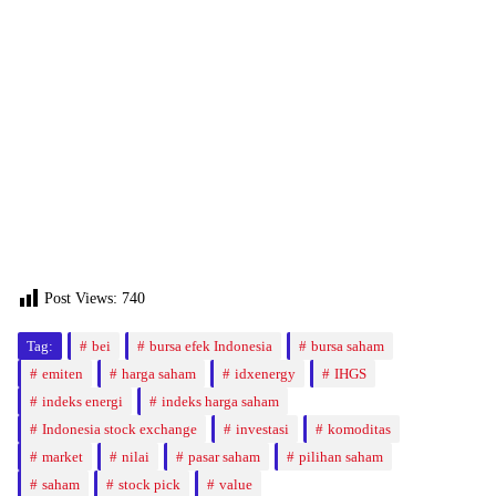
Post Views:
740
Tag:
bei
bursa efek Indonesia
bursa saham
emiten
harga saham
idxenergy
IHGS
indeks energi
indeks harga saham
Indonesia stock exchange
investasi
komoditas
market
nilai
pasar saham
pilihan saham
saham
stock pick
value