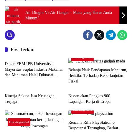
Air Dingin Vs Air Hangat – Mana yang Harus Anda
Minum?
Pos Terkait
Uncategorized
Uncategorized
Dekan FEM IPB University:
Mayoritas Suplai Industri Makanan
Belanja Naik Pendapatan Menurun,
dan Minuman Halal Dikuasai
Berisiko Terhadap Keberlanjutan
Negara Muslim Minoritas
Fiskal
Uncategorized
Uncategorized
Kinerja Sektor Jasa Keuangan
Nissan akan Pangkas 900
Terjaga
Lapangan Kerja di Eropa
Uncategorized
Uncategorized
Rencana Rilis PlayStation 6
Berpotensi Terungkap, Berkat