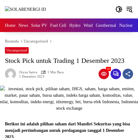
Langsung
ke
konten
Home
News
Solar PV
Fuel Cell
Hydro
Wind
Geothermal
Nuclear
M
Beranda
Uncategorized
Uncategorized
Stock Pick untuk Trading 1 Desember 2023
16
Oryza Sativa
1 Min Baca
1 Desember 2023
Berikut ini adalah pilihan saham dari Mandiri Sekuritas yang bisa
menjadi pertimbangan untuk perdagangan tanggal 1 Desember
2023.