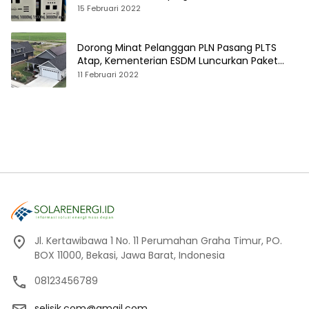
15 Februari 2022
Dorong Minat Pelanggan PLN Pasang PLTS
Atap, Kementerian ESDM Luncurkan Paket
Hibah SEF
11 Februari 2022
Jl. Kertawibawa 1 No. 11 Perumahan Graha Timur, PO.
BOX 11000, Bekasi, Jawa Barat, Indonesia
08123456789
selisik.com@gmail.com