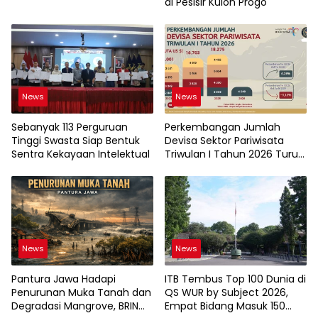
di Pesisir Kulon Progo
News
News
Sebanyak 113 Perguruan
Perkembangan Jumlah
Tinggi Swasta Siap Bentuk
Devisa Sektor Pariwisata
Sentra Kekayaan Intelektual
Triwulan I Tahun 2026 Turun
9,12%
News
News
Pantura Jawa Hadapi
ITB Tembus Top 100 Dunia di
Penurunan Muka Tanah dan
QS WUR by Subject 2026,
Degradasi Mangrove, BRIN
Empat Bidang Masuk 150