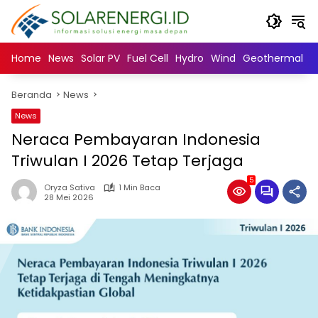
Langsung
ke
konten
Home
News
Solar PV
Fuel Cell
Hydro
Wind
Geothermal
N
Beranda
News
News
Neraca Pembayaran Indonesia
Triwulan I 2026 Tetap Terjaga
5
Oryza Sativa
1 Min Baca
28 Mei 2026