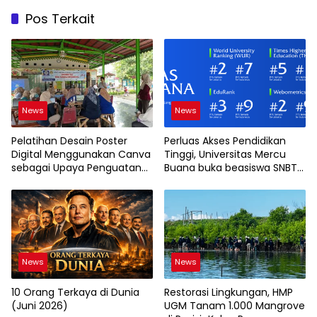
Pos Terkait
News
News
Pelatihan Desain Poster
Perluas Akses Pendidikan
Digital Menggunakan Canva
Tinggi, Universitas Mercu
sebagai Upaya Penguatan
Buana buka beasiswa SNBT
Komunikasi Visual pada
2026
Kader PKK Kelurahan Bambu
Apus
News
News
10 Orang Terkaya di Dunia
Restorasi Lingkungan, HMP
(Juni 2026)
UGM Tanam 1.000 Mangrove