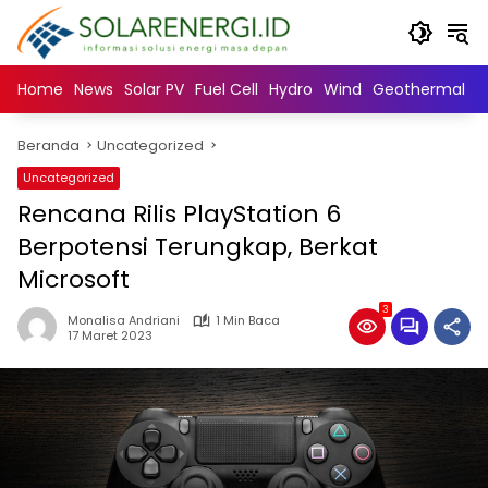
Langsung
ke
konten
Home
News
Solar PV
Fuel Cell
Hydro
Wind
Geothermal
N
Beranda
Uncategorized
Uncategorized
Rencana Rilis PlayStation 6
Berpotensi Terungkap, Berkat
Microsoft
3
Monalisa Andriani
1 Min Baca
17 Maret 2023