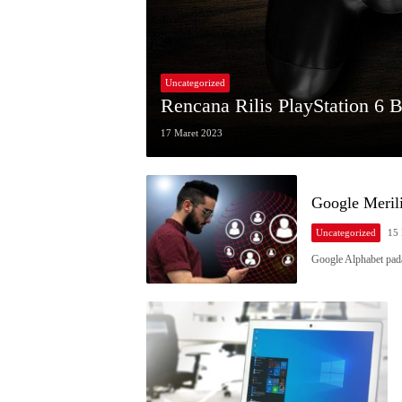
Uncategorized
Rencana Rilis PlayStation 6 
17 Maret 2023
Google Meril
Uncategorized
15 
Google Alphabet pada