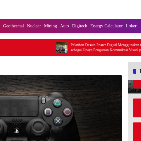
Geothermal
Nuclear
Mining
Auto
Digitech
Energy Calculator
Loker
Pelatihan Desain Poster Digital Menggunakan Canva
sebagai Upaya Penguatan Komunikasi Visual pada
Kader PKK Kelurahan Bambu Apus