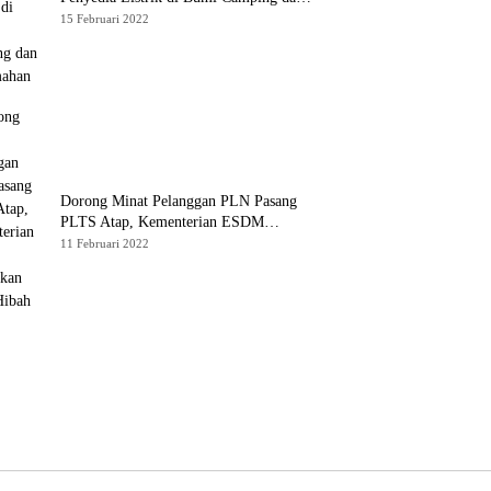
Perkemahan
15 Februari 2022
Dorong Minat Pelanggan PLN Pasang
PLTS Atap, Kementerian ESDM
Luncurkan Paket Hibah SEF
11 Februari 2022