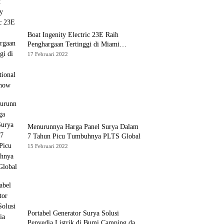
Boat Ingenity Electric 23E Raih
Penghargaan Tertinggi di Miami
International Boat Show
17 Februari 2022
Menurunnya Harga Panel Surya Dalam
7 Tahun Picu Tumbuhnya PLTS Global
15 Februari 2022
Portabel Generator Surya Solusi
Penyedia Listrik di Bumi Camping dan