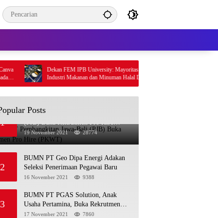
Dekan FEM IPB University: Mayoritas Suplai
Perluas Akses Pend
Industri Makanan dan Minuman Halal Dikuasai
Buana buka beasi
Negara Muslim Minoritas
Popular Posts
BUMN PT Pembangkitan Jawa-Bali
1
(PJB) Buka Rekrutmen Pro Hire
(PKWT)
19 November 2021
28774
BUMN PT Geo Dipa Energi Adakan
2
Seleksi Penerimaan Pegawai Baru
16 November 2021
9388
BUMN PT PGAS Solution, Anak
3
Usaha Pertamina, Buka Rekrutmen
Pegawai Baru
17 November 2021
7860