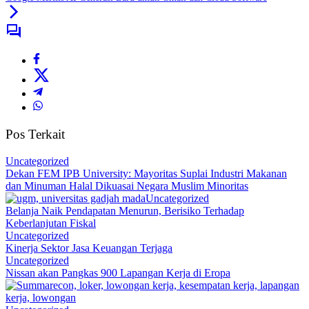
Pos Terkait
Uncategorized
Dekan FEM IPB University: Mayoritas Suplai Industri Makanan
dan Minuman Halal Dikuasai Negara Muslim Minoritas
Uncategorized
Belanja Naik Pendapatan Menurun, Berisiko Terhadap
Keberlanjutan Fiskal
Uncategorized
Kinerja Sektor Jasa Keuangan Terjaga
Uncategorized
Nissan akan Pangkas 900 Lapangan Kerja di Eropa