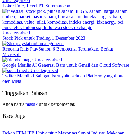
Uncategorized
Loker Entry Level PT Summarecon
Uncategorized
Stock Pick untuk Trading 1 Desember 2023
Uncategorized
Rencana Rilis PlayStation 6 Berpotensi Terungkap, Berkat
Microsoft
Uncategorized
Google Merilis AI Generasi Baru untuk Gmail dan Cloud Software
Uncategorized
Twitter Memiliki Saingan baru yaitu sebuah Platform yang dibuat
oleh Meta
Tinggalkan Balasan
Anda harus
masuk
untuk berkomentar.
Baca Juga
Dekan FEM IPB University: Mayoritas Suplai Industri Makanan