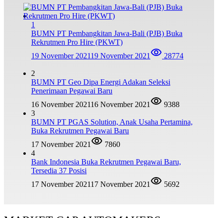
1
BUMN PT Pembangkitan Jawa-Bali (PJB) Buka
Rekrutmen Pro Hire (PKWT)
19 November 2021
19 November 2021
28774
2
BUMN PT Geo Dipa Energi Adakan Seleksi
Penerimaan Pegawai Baru
16 November 2021
16 November 2021
9388
3
BUMN PT PGAS Solution, Anak Usaha Pertamina,
Buka Rekrutmen Pegawai Baru
17 November 2021
7860
4
Bank Indonesia Buka Rekrutmen Pegawai Baru,
Tersedia 37 Posisi
17 November 2021
17 November 2021
5692