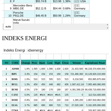
INDEKS ENERGI