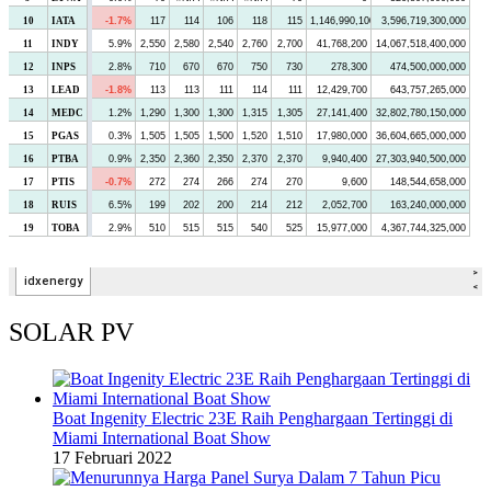
SOLAR PV
Boat Ingenity Electric 23E Raih Penghargaan Tertinggi di
Miami International Boat Show
17 Februari 2022