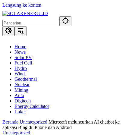
Langsung ke konten
Home
News
Solar PV
Fuel Cell
Hydro
Wind
Geothermal
Nuclear
Mining
Auto
Digitech
Energy Calculator
Loker
Beranda
Uncategorized
Microsoft meluncurkan AI chatbot ke
aplikasi Bing di iPhone dan Android
Uncategorized