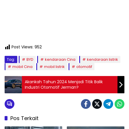
Post Views:
952
Tag:
BYD
kendaraan Cina
kendaraan listrik
mobil Cina
mobil listrik
otomotif
Akankah Tahun 2024 Menjadi Titik Balik
Industri Otomotif Jerman?
Pos Terkait