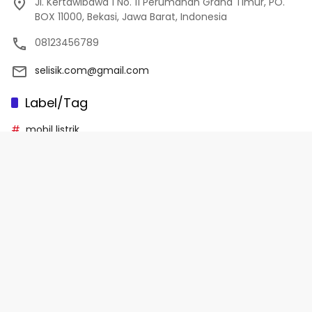
Jl. Kertawibawa 1 No. 11 Perumahan Graha Timur, PO.
BOX 11000, Bekasi, Jawa Barat, Indonesia
08123456789
selisik.com@gmail.com
Label/Tag
mobil listrik
investasi
market
IHGS
saham
Halaman
Disclaimer
Indeks Berita