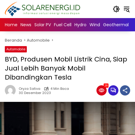
Langsung
ke
konten
Home
News
Solar PV
Fuel Cell
Hydro
Wind
Geothermal
N
Beranda
Automobile
Automobile
BYD, Produsen Mobil Listrik Cina, Siap
Jual Lebih Banyak Mobil
Dibandingkan Tesla
28
Oryza Sativa
4 Min Baca
30 Desember 2023