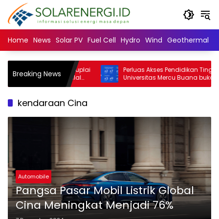
Langsung
ke
konten
Home
News
Solar PV
Fuel Cell
Hydro
Wind
Geothermal
N
rsity: Mayoritas Suplai
Perluas Akses Pendidikan Tinggi,
Breaking News
dan Minuman Halal
Universitas Mercu Buana buka beasisw
slim Minoritas
SNBT 2026
kendaraan Cina
Automobile
Pangsa Pasar Mobil Listrik Global
Cina Meningkat Menjadi 76%