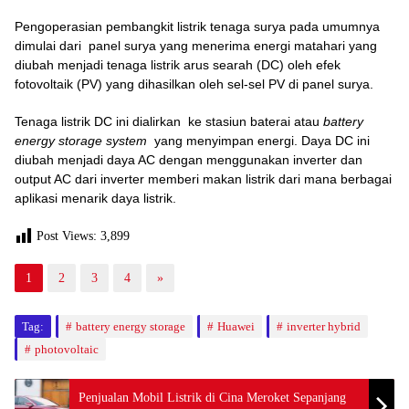
Pengoperasian pembangkit listrik tenaga surya pada umumnya
dimulai dari panel surya yang menerima energi matahari yang
diubah menjadi tenaga listrik arus searah (DC) oleh efek
fotovoltaik (PV) yang dihasilkan oleh sel-sel PV di panel surya.
Tenaga listrik DC ini dialirkan ke stasiun baterai atau
battery
energy storage system
yang menyimpan energi. Daya DC ini
diubah menjadi daya AC dengan menggunakan inverter dan
output AC dari inverter memberi makan listrik dari mana berbagai
aplikasi menarik daya listrik.
Post Views:
3,899
1
2
3
4
»
Tag:
battery energy storage
Huawei
inverter hybrid
photovoltaic
Penjualan Mobil Listrik di Cina Meroket Sepanjang