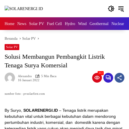
Langsung
ke
konten
Home
News
Solar PV
Fuel Cell
Hydro
Wind
Geothermal
Nuclear
M
Beranda
Solar PV
Solar PV
Solusi Membangun Pembangkit Listrik
Tenaga Surya Komersial
312
Alexandra
5 Min Baca
16 Januari 2022
sumber foto : pvsolarfirst.com
By Suryo,
SOLARENERGI.ID
– Tenaga listrik merupakan
kebutuhan vital untuk berbagai kebutuhan dalam mendorong
pertumbuhan industri, komersial, dan domestik karena dengan
ketersedian listrik yang cukup akan menjadi daya tarik dan minat