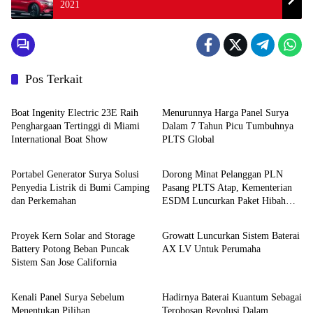
2021
Pos Terkait
Solar PV
Solar PV
Boat Ingenity Electric 23E Raih
Menurunnya Harga Panel Surya
Penghargaan Tertinggi di Miami
Dalam 7 Tahun Picu Tumbuhnya
International Boat Show
PLTS Global
Solar PV
Solar PV
Portabel Generator Surya Solusi
Dorong Minat Pelanggan PLN
Penyedia Listrik di Bumi Camping
Pasang PLTS Atap, Kementerian
dan Perkemahan
ESDM Luncurkan Paket Hibah
Solar PV
Solar PV
SEF
Proyek Kern Solar and Storage
Growatt Luncurkan Sistem Baterai
Battery Potong Beban Puncak
AX LV Untuk Perumaha
Sistem San Jose California
Solar PV
Digitech
Kenali Panel Surya Sebelum
Hadirnya Baterai Kuantum Sebagai
Menentukan Pilihan
Terobosan Revolusi Dalam