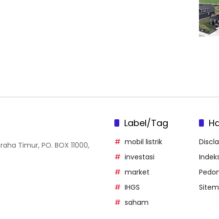
Label/Tag
H
mobil listrik
Discl
Graha Timur, PO. BOX 11000,
investasi
Indeks
market
Pedom
IHGS
Site
saham