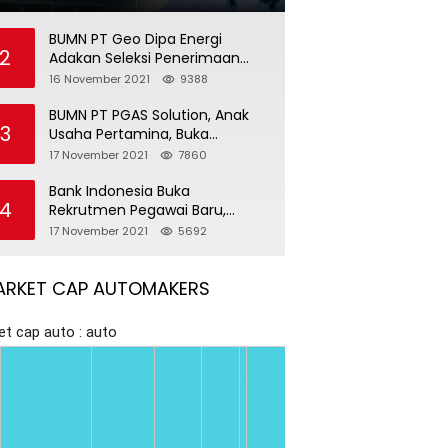
BUMN PT Geo Dipa Energi
2
Adakan Seleksi Penerimaan
Pegawai Baru
16 November 2021
9388
BUMN PT PGAS Solution, Anak
3
Usaha Pertamina, Buka
Rekrutmen Pegawai Baru
17 November 2021
7860
Bank Indonesia Buka
4
Rekrutmen Pegawai Baru,
Tersedia 37 Posisi
17 November 2021
5692
ARKET CAP AUTOMAKERS