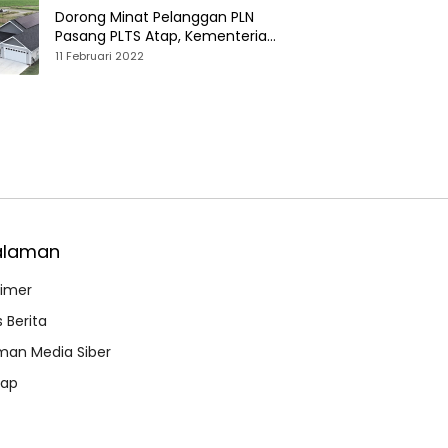
Dorong Minat Pelanggan PLN
Pasang PLTS Atap, Kementerian
ESDM Luncurkan Paket Hibah SEF
11 Februari 2022
alaman
aimer
 Berita
an Media Siber
map