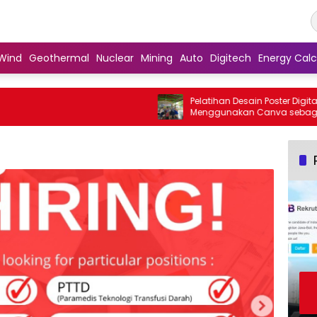
Wind
Geothermal
Nuclear
Mining
Auto
Digitech
Energy Calc
Pelatihan Desain Poster Digital
Menggunakan Canva sebagai Upaya
Penguatan Komunikasi Visual pada
Kader PKK Kelurahan Bambu Apus