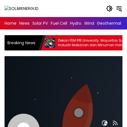
Langsung
ke
konten
Home
News
Solar PV
Fuel Cell
Hydro
Wind
Geothermal
N
r Digital
Dekan FEM IPB University: Mayoritas Suplai
Breaking News
 sebagai Upaya
Industri Makanan dan Minuman Halal
i Visual pada
Dikuasai Negara Muslim Minoritas
 Bambu Apus