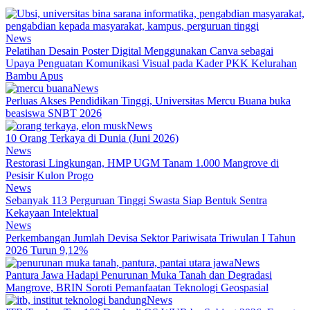
News
Pelatihan Desain Poster Digital Menggunakan Canva sebagai
Upaya Penguatan Komunikasi Visual pada Kader PKK Kelurahan
Bambu Apus
News
Perluas Akses Pendidikan Tinggi, Universitas Mercu Buana buka
beasiswa SNBT 2026
News
10 Orang Terkaya di Dunia (Juni 2026)
News
Restorasi Lingkungan, HMP UGM Tanam 1.000 Mangrove di
Pesisir Kulon Progo
News
Sebanyak 113 Perguruan Tinggi Swasta Siap Bentuk Sentra
Kekayaan Intelektual
News
Perkembangan Jumlah Devisa Sektor Pariwisata Triwulan I Tahun
2026 Turun 9,12%
News
Pantura Jawa Hadapi Penurunan Muka Tanah dan Degradasi
Mangrove, BRIN Soroti Pemanfaatan Teknologi Geospasial
News