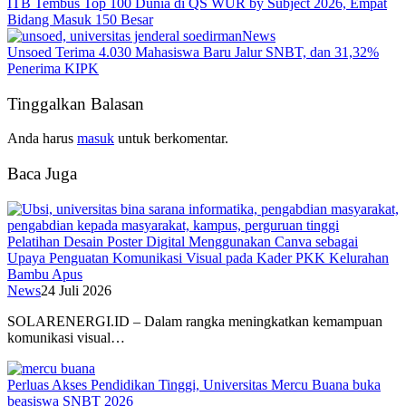
ITB Tembus Top 100 Dunia di QS WUR by Subject 2026, Empat
Bidang Masuk 150 Besar
News
Unsoed Terima 4.030 Mahasiswa Baru Jalur SNBT, dan 31,32%
Penerima KIPK
Tinggalkan Balasan
Anda harus
masuk
untuk berkomentar.
Baca Juga
Pelatihan Desain Poster Digital Menggunakan Canva sebagai
Upaya Penguatan Komunikasi Visual pada Kader PKK Kelurahan
Bambu Apus
News
24 Juli 2026
SOLARENERGI.ID – Dalam rangka meningkatkan kemampuan
komunikasi visual…
Perluas Akses Pendidikan Tinggi, Universitas Mercu Buana buka
beasiswa SNBT 2026