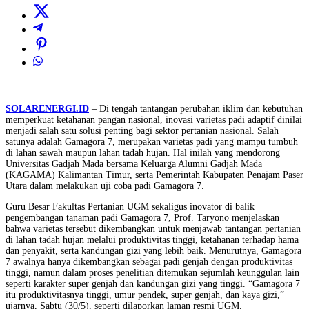
SOLARENERGI.ID
– Di tengah tantangan perubahan iklim dan kebutuhan
memperkuat ketahanan pangan nasional, inovasi varietas padi adaptif dinilai
menjadi salah satu solusi penting bagi sektor pertanian nasional. Salah
satunya adalah Gamagora 7, merupakan varietas padi yang mampu tumbuh
di lahan sawah maupun lahan tadah hujan. Hal inilah yang mendorong
Universitas Gadjah Mada bersama Keluarga Alumni Gadjah Mada
(KAGAMA) Kalimantan Timur, serta Pemerintah Kabupaten Penajam Paser
Utara dalam melakukan uji coba padi Gamagora 7.
Guru Besar Fakultas Pertanian UGM sekaligus inovator di balik
pengembangan tanaman padi Gamagora 7, Prof. Taryono menjelaskan
bahwa varietas tersebut dikembangkan untuk menjawab tantangan pertanian
di lahan tadah hujan melalui produktivitas tinggi, ketahanan terhadap hama
dan penyakit, serta kandungan gizi yang lebih baik. Menurutnya, Gamagora
7 awalnya hanya dikembangkan sebagai padi genjah dengan produktivitas
tinggi, namun dalam proses penelitian ditemukan sejumlah keunggulan lain
seperti karakter super genjah dan kandungan gizi yang tinggi. “Gamagora 7
itu produktivitasnya tinggi, umur pendek, super genjah, dan kaya gizi,”
ujarnya, Sabtu (30/5), seperti dilaporkan laman resmi UGM.