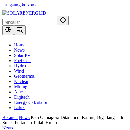
Langsung ke konten
Home
News
Solar PV
Fuel Cell
Hydro
Wind
Geothermal
Nuclear
Mining
Auto
Digitech
Energy Calculator
Loker
Beranda
News
Padi Gamagora Ditanam di Kaltim, Digadang Jadi
Solusi Pertanian Tadah Hujan
News