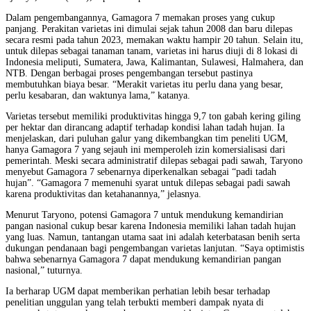
Dalam pengembangannya, Gamagora 7 memakan proses yang cukup
panjang. Perakitan varietas ini dimulai sejak tahun 2008 dan baru dilepas
secara resmi pada tahun 2023, memakan waktu hampir 20 tahun. Selain itu,
untuk dilepas sebagai tanaman tanam, varietas ini harus diuji di 8 lokasi di
Indonesia meliputi, Sumatera, Jawa, Kalimantan, Sulawesi, Halmahera, dan
NTB. Dengan berbagai proses pengembangan tersebut pastinya
membutuhkan biaya besar. “Merakit varietas itu perlu dana yang besar,
perlu kesabaran, dan waktunya lama,” katanya.
Varietas tersebut memiliki produktivitas hingga 9,7 ton gabah kering giling
per hektar dan dirancang adaptif terhadap kondisi lahan tadah hujan. Ia
menjelaskan, dari puluhan galur yang dikembangkan tim peneliti UGM,
hanya Gamagora 7 yang sejauh ini memperoleh izin komersialisasi dari
pemerintah. Meski secara administratif dilepas sebagai padi sawah, Taryono
menyebut Gamagora 7 sebenarnya diperkenalkan sebagai “padi tadah
hujan”. “Gamagora 7 memenuhi syarat untuk dilepas sebagai padi sawah
karena produktivitas dan ketahanannya,” jelasnya.
Menurut Taryono, potensi Gamagora 7 untuk mendukung kemandirian
pangan nasional cukup besar karena Indonesia memiliki lahan tadah hujan
yang luas. Namun, tantangan utama saat ini adalah keterbatasan benih serta
dukungan pendanaan bagi pengembangan varietas lanjutan. “Saya optimistis
bahwa sebenarnya Gamagora 7 dapat mendukung kemandirian pangan
nasional,” tuturnya.
Ia berharap UGM dapat memberikan perhatian lebih besar terhadap
penelitian unggulan yang telah terbukti memberi dampak nyata di