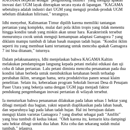
KAGAMA berperan sebagai “penghubung industri” yang menguji apakah
inovasi dari UGM layak diterapkan secara nyata di lapangan. “KAGAMA
sebetulnya adalah industri dari UGM yang menguji produk-produk UGM
sebelum dilakukan hilirisasi,” terangnya.
Idhi menyebut, Kalimantan Timur dipilih karena memiliki tantangan
pertanian yang kompleks, mulai dari pola iklim tropis yang tidak menentu
hingga kondisi tanah yang miskin akan unsur hara. Karakteristik tersebut
menurutnya cocok untuk menguji kemampuan adaptasi Gamagora 7 yang
diklaim mampu tumbuh di lahan basah maupun tadah hujan. “Kondisi iklim
seperti itu yang membuat kami tertantang untuk mencoba apakah Gamagora
7 ini bisa ditanam,” tuturnya.
Dalam pelaksanaannya, Idhi menjelaskan bahwa KAGAMA Kaltim
melakukan pendampingan langsung kepada petani melalui edukasi dan uji
coba di lahan pertanian. Lalu petani diminta mencoba penanaman pada dua
kondisi lahan berbeda untuk membuktikan ketahanan benih terhadap
perubahan iklim, serangan hama, serta produktivitas panen sesuai klaim
penelitian. Selain itu, keberadaan program Sekolah Inovasi Desa di Penajam
Paser Utara yang bekerja sama dengan UGM juga menjadi faktor
pendukung pengembangan inovasi pertanian di wilayah tersebut.
Ia menuturkan bahwa penanaman dilakukan pada lahan seluas 1 hektar yang
dibagi menjadi dua bagian, yakni separuh diaplikasikan pada lahan basah,
dan separuhnya lagi pada lahan tadah hujan. Hal ini bertujuan dalam
menguji klaim varietas Gamagora 7 yang disebut sebagai padi “Amfibi”
yang bisa tumbuh di kedua lokasi. “Oleh karena itu, kemarin kita dampingi
satu hektar dibagi untuk dua lahan. Kita coba dan sekarang sudah mulai
tumbuh,” jelasnya.