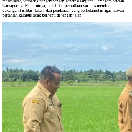
masyarakat, termasuk pengembangan generasi lanjutan Gamagora setelah
Gamagora 7. Menurutnya, penelitian pemuliaan varietas membutuhkan
dukungan fasilitas, lahan, dan pendanaan yang berkelanjutan agar inovasi
pertanian kampus tidak berhenti di tengah jalan.