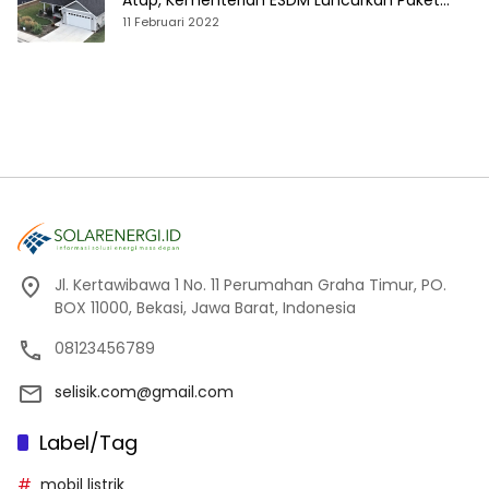
Atap, Kementerian ESDM Luncurkan Paket
Hibah SEF
11 Februari 2022
Jl. Kertawibawa 1 No. 11 Perumahan Graha Timur, PO.
BOX 11000, Bekasi, Jawa Barat, Indonesia
08123456789
selisik.com@gmail.com
Label/Tag
mobil listrik