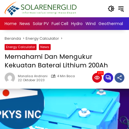
Langsung
ke
konten
Home
News
Solar PV
Fuel Cell
Hydro
Wind
Geothermal
N
Beranda
Energy Calculator
Energy Calculator
News
Memahami Dan Mengukur
Kekuatan Baterai Lithium 200Ah
373
Monalisa Andriani
4 Min Baca
22 Oktober 2023