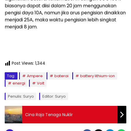
biasanya dapat diisi dalam 20 jam menggunakan
pengisi daya 10A, namun jika arus pengisian dinaikkan
menjadi 25A, maka waktu pengisian lebih singkat
menjadi 8 jam.
Post Views:
1,344
Tag:
Ampere
baterai
battery lithium-ion
energi
Volt
Penulis: Suryo
Editor: Suryo
Cina Raja Tenaga Nuklir