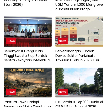
(Juni 2026)
UGM Tanam 1.000 Mangrove
di Pesisir Kulon Progo
News
News
Sebanyak 113 Perguruan
Perkembangan Jumlah
Tinggi Swasta Siap Bentuk
Devisa Sektor Pariwisata
Sentra Kekayaan Intelektual
Triwulan I Tahun 2026 Turun
9,12%
News
News
Pantura Jawa Hadapi
ITB Tembus Top 100 Dunia di
Penurunan Muka Tanah dan
QS WUR by Subject 2026,