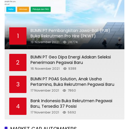
BUMN PT Pembangkitan Jawa-Bali (PJB)
1
Buka Rekrutmen Pro Hire (PKWT)
19 November 2021
28774
BUMN PT Geo Dipa Energi Adakan Seleksi
2
Penerimaan Pegawai Baru
16 November 2021
9388
BUMN PT PGAS Solution, Anak Usaha
3
Pertamina, Buka Rekrutmen Pegawai Baru
17 November 2021
7860
Bank Indonesia Buka Rekrutmen Pegawai
4
Baru, Tersedia 37 Posisi
17 November 2021
5692
MARKET CAP AUTOMAKERS