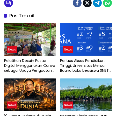
Pos Terkait
News
News
Pelatihan Desain Poster
Perluas Akses Pendidikan
Digital Menggunakan Canva
Tinggi, Universitas Mercu
sebagai Upaya Penguatan
Buana buka beasiswa SNBT
Komunikasi Visual pada
2026
Kader PKK Kelurahan Bambu
Apus
News
News
10 Orang Terkaya di Dunia
Restorasi Lingkungan, HMP