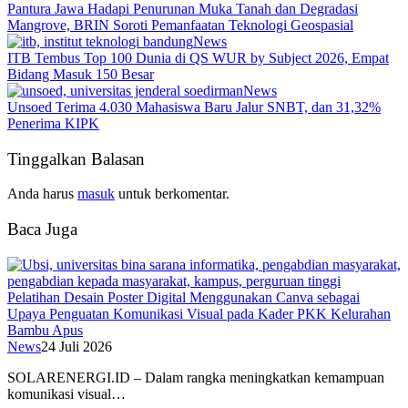
Pantura Jawa Hadapi Penurunan Muka Tanah dan Degradasi
Mangrove, BRIN Soroti Pemanfaatan Teknologi Geospasial
News
ITB Tembus Top 100 Dunia di QS WUR by Subject 2026, Empat
Bidang Masuk 150 Besar
News
Unsoed Terima 4.030 Mahasiswa Baru Jalur SNBT, dan 31,32%
Penerima KIPK
Tinggalkan Balasan
Anda harus
masuk
untuk berkomentar.
Baca Juga
Pelatihan Desain Poster Digital Menggunakan Canva sebagai
Upaya Penguatan Komunikasi Visual pada Kader PKK Kelurahan
Bambu Apus
News
24 Juli 2026
SOLARENERGI.ID – Dalam rangka meningkatkan kemampuan
komunikasi visual…