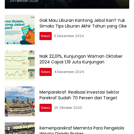
November 2025
24 Februari 2026
Gak Mau Liburan Kantong Jebol Kan? Yuk
Simaks Tips Liburan Akhir Tahun yang Oke
News
5 Desember 2024
Naik 22,01%, Kunjungan Wisman Oktober
2024 Capai 1,19 Juta Kunjungan
News
4 Desember 2024
Menparekraf: Realisasi Investasi Sektor
Parekraf Sudah 70 Persen dari Target
News
25 Oktober 2023
Kemenparekraf Meminta Para Pengelola
Wisata Disiplin Prokes