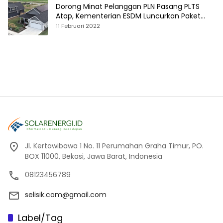
Dorong Minat Pelanggan PLN Pasang PLTS
Atap, Kementerian ESDM Luncurkan Paket
Hibah SEF
11 Februari 2022
Jl. Kertawibawa 1 No. 11 Perumahan Graha Timur, PO.
BOX 11000, Bekasi, Jawa Barat, Indonesia
08123456789
selisik.com@gmail.com
Label/Tag