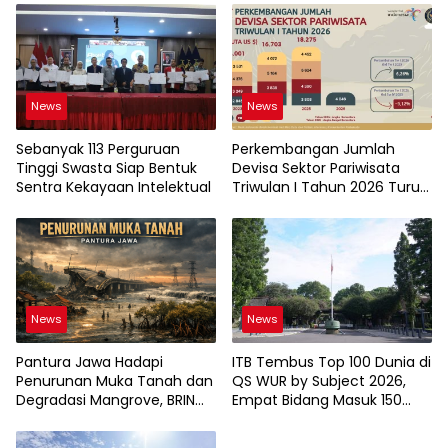
News
News
Sebanyak 113 Perguruan
Perkembangan Jumlah
Tinggi Swasta Siap Bentuk
Devisa Sektor Pariwisata
Sentra Kekayaan Intelektual
Triwulan I Tahun 2026 Turun
9,12%
News
News
Pantura Jawa Hadapi
ITB Tembus Top 100 Dunia di
Penurunan Muka Tanah dan
QS WUR by Subject 2026,
Degradasi Mangrove, BRIN
Empat Bidang Masuk 150
Soroti Pemanfaatan
Besar
Teknologi Geospasial