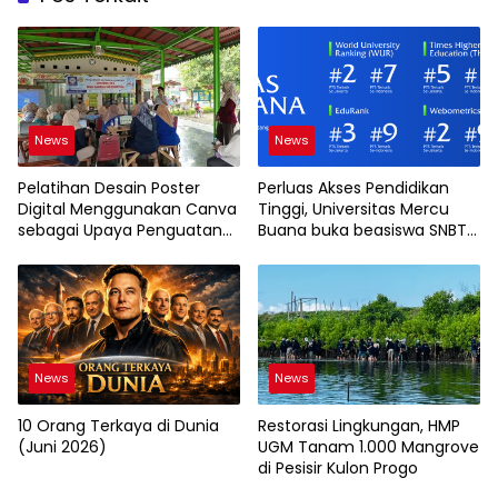
News
News
Pelatihan Desain Poster
Perluas Akses Pendidikan
Digital Menggunakan Canva
Tinggi, Universitas Mercu
sebagai Upaya Penguatan
Buana buka beasiswa SNBT
Komunikasi Visual pada
2026
Kader PKK Kelurahan Bambu
Apus
News
News
10 Orang Terkaya di Dunia
Restorasi Lingkungan, HMP
(Juni 2026)
UGM Tanam 1.000 Mangrove
di Pesisir Kulon Progo