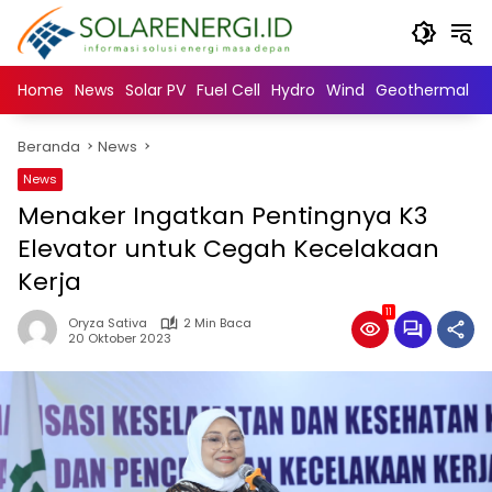
Langsung
ke
konten
Home
News
Solar PV
Fuel Cell
Hydro
Wind
Geothermal
N
Beranda
News
News
Menaker Ingatkan Pentingnya K3
Elevator untuk Cegah Kecelakaan
Kerja
11
Oryza Sativa
2 Min Baca
20 Oktober 2023