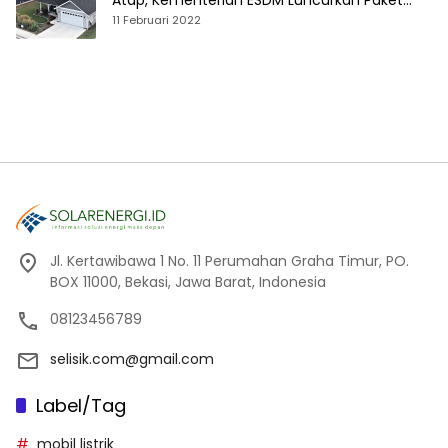
Atap, Kementerian ESDM Luncurkan Paket
Hibah SEF
11 Februari 2022
Jl. Kertawibawa 1 No. 11 Perumahan Graha Timur, PO.
BOX 11000, Bekasi, Jawa Barat, Indonesia
08123456789
selisik.com@gmail.com
Label/Tag
mobil listrik