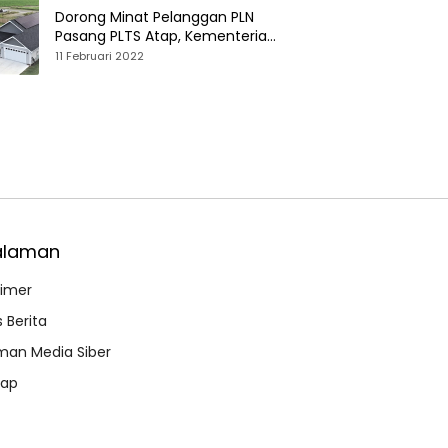
Dorong Minat Pelanggan PLN
Pasang PLTS Atap, Kementerian
ESDM Luncurkan Paket Hibah SEF
11 Februari 2022
alaman
aimer
 Berita
an Media Siber
map