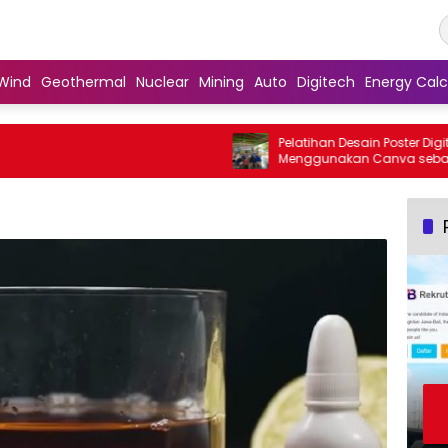
Wind
Geothermal
Nuclear
Mining
Auto
Digitech
Energy Calc
Pelatihan Desain Poster Digital
Menggunakan Canva sebagai Upay
Penguatan Komunikasi Visual pada
Kader PKK Kelurahan Bambu Apus