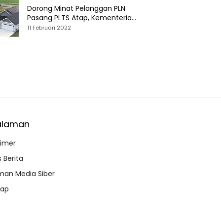
Dorong Minat Pelanggan PLN
Pasang PLTS Atap, Kementerian
ESDM Luncurkan Paket Hibah SEF
11 Februari 2022
alaman
aimer
 Berita
an Media Siber
map