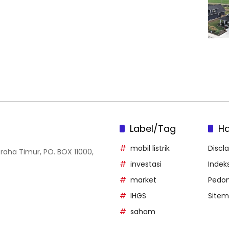
Label/Tag
H
mobil listrik
Discl
Graha Timur, PO. BOX 11000,
investasi
Indeks
market
Pedom
IHGS
Site
saham