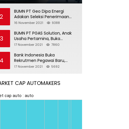
BUMN PT Geo Dipa Energi
2
Adakan Seleksi Penerimaan
Pegawai Baru
16 November 2021
9388
BUMN PT PGAS Solution, Anak
3
Usaha Pertamina, Buka
Rekrutmen Pegawai Baru
17 November 2021
7860
Bank Indonesia Buka
4
Rekrutmen Pegawai Baru,
Tersedia 37 Posisi
17 November 2021
5692
ARKET CAP AUTOMAKERS