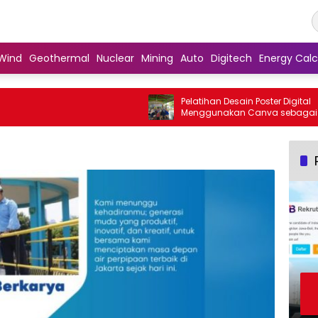
Wind
Geothermal
Nuclear
Mining
Auto
Digitech
Energy Calc
Pelatihan Desain Poster Digital
Menggunakan Canva sebagai Upaya
Penguatan Komunikasi Visual pada
Kader PKK Kelurahan Bambu Apus