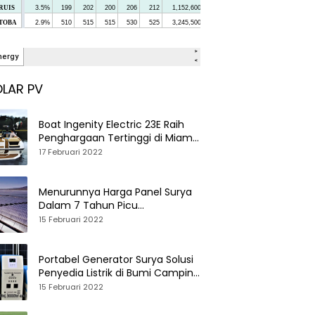
LAR PV
Boat Ingenity Electric 23E Raih
Penghargaan Tertinggi di Miami
International Boat Show
17 Februari 2022
Menurunnya Harga Panel Surya
Dalam 7 Tahun Picu
Tumbuhnya PLTS Global
15 Februari 2022
Portabel Generator Surya Solusi
Penyedia Listrik di Bumi Camping
dan Perkemahan
15 Februari 2022