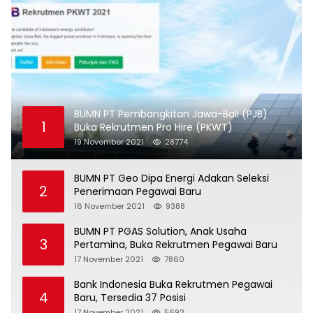
BUMN PT Pembangkitan Jawa-Bali (PJB)
1
Buka Rekrutmen Pro Hire (PKWT)
19 November 2021
28774
BUMN PT Geo Dipa Energi Adakan Seleksi
2
Penerimaan Pegawai Baru
16 November 2021
9388
BUMN PT PGAS Solution, Anak Usaha
3
Pertamina, Buka Rekrutmen Pegawai Baru
17 November 2021
7860
Bank Indonesia Buka Rekrutmen Pegawai
4
Baru, Tersedia 37 Posisi
17 November 2021
5692