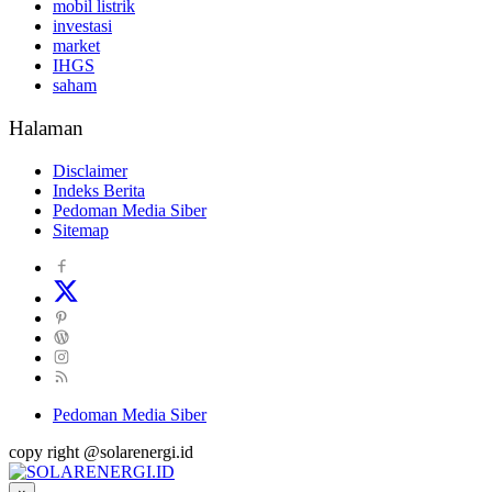
mobil listrik
investasi
market
IHGS
saham
Halaman
Disclaimer
Indeks Berita
Pedoman Media Siber
Sitemap
Pedoman Media Siber
copy right @solarenergi.id