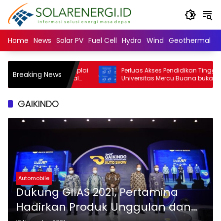
Langsung
ke
konten
Home
News
Solar PV
Fuel Cell
Hydro
Wind
Geothermal
N
rsity: Mayoritas Suplai
Perluas Akses Pendidikan Tinggi,
Breaking News
dan Minuman Halal
Universitas Mercu Buana buka beasisw
slim Minoritas
SNBT 2026
GAIKINDO
Automobile
Dukung GIIAS 2021, Pertamina
Hadirkan Produk Unggulan dan