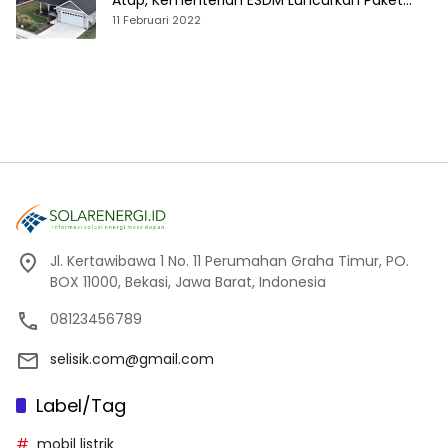
Atap, Kementerian ESDM Luncurkan Paket
Hibah SEF
11 Februari 2022
Jl. Kertawibawa 1 No. 11 Perumahan Graha Timur, PO.
BOX 11000, Bekasi, Jawa Barat, Indonesia
08123456789
selisik.com@gmail.com
Label/Tag
mobil listrik