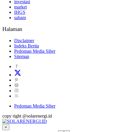
investasi
market
IHGS
saham
Halaman
Disclaimer
Indeks Berita
Pedoman Media Siber
Sitemap
Pedoman Media Siber
copy right @solarenergi.id
×