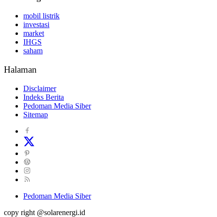
mobil listrik
investasi
market
IHGS
saham
Halaman
Disclaimer
Indeks Berita
Pedoman Media Siber
Sitemap
Pedoman Media Siber
copy right @solarenergi.id