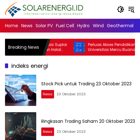
Langsung
ke
konten
Home
News
Solar PV
Fuel Cell
Hydro
Wind
Geothermal
N
University: Mayoritas Suplai
Perluas Akses Pendidikan Tinggi,
Breaking News
anan dan Minuman Halal
Universitas Mercu Buana buka bea
ra Muslim Minoritas
SNBT 2026
indeks energi
Stock Pick untuk Trading 23 Oktober 2023
News
23 Oktober 2023
Ringkasan Trading Saham 20 Oktober 2023
News
23 Oktober 2023