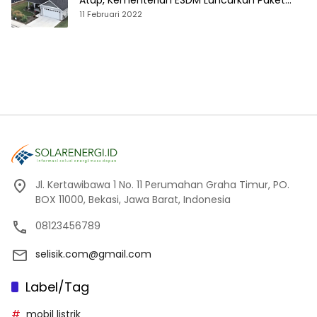
Atap, Kementerian ESDM Luncurkan Paket
Hibah SEF
11 Februari 2022
Jl. Kertawibawa 1 No. 11 Perumahan Graha Timur, PO.
BOX 11000, Bekasi, Jawa Barat, Indonesia
08123456789
selisik.com@gmail.com
Label/Tag
mobil listrik