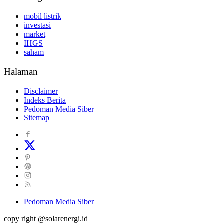
mobil listrik
investasi
market
IHGS
saham
Halaman
Disclaimer
Indeks Berita
Pedoman Media Siber
Sitemap
Pedoman Media Siber
copy right @solarenergi.id