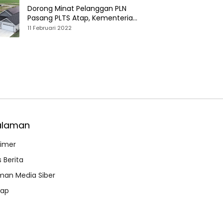
Dorong Minat Pelanggan PLN
Pasang PLTS Atap, Kementerian
ESDM Luncurkan Paket Hibah SEF
11 Februari 2022
alaman
aimer
 Berita
an Media Siber
map