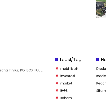
Label/Tag
H
mobil listrik
Discl
Graha Timur, PO. BOX 11000,
investasi
Indeks
market
Pedom
IHGS
Site
saham