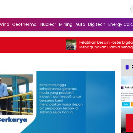
Wind
Geothermal
Nuclear
Mining
Auto
Digitech
Energy Calc
Pelatihan Desain Poster Digital
Menggunakan Canva sebagai Upaya
Penguatan Komunikasi Visual pada
Kader PKK Kelurahan Bambu Apus