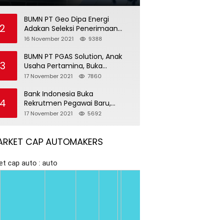
BUMN PT Geo Dipa Energi
2
Adakan Seleksi Penerimaan
Pegawai Baru
16 November 2021
9388
BUMN PT PGAS Solution, Anak
3
Usaha Pertamina, Buka
Rekrutmen Pegawai Baru
17 November 2021
7860
Bank Indonesia Buka
4
Rekrutmen Pegawai Baru,
Tersedia 37 Posisi
17 November 2021
5692
ARKET CAP AUTOMAKERS