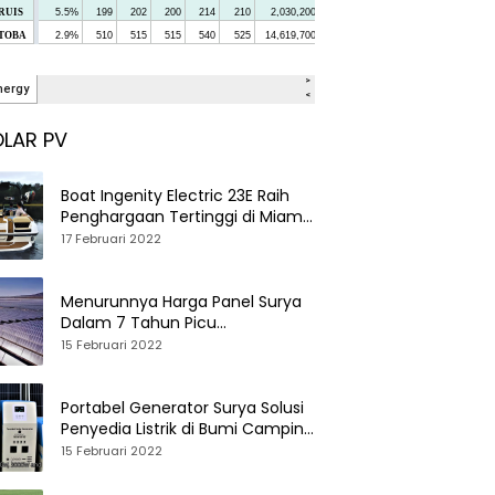
LAR PV
Boat Ingenity Electric 23E Raih
Penghargaan Tertinggi di Miami
International Boat Show
17 Februari 2022
Menurunnya Harga Panel Surya
Dalam 7 Tahun Picu
Tumbuhnya PLTS Global
15 Februari 2022
Portabel Generator Surya Solusi
Penyedia Listrik di Bumi Camping
dan Perkemahan
15 Februari 2022