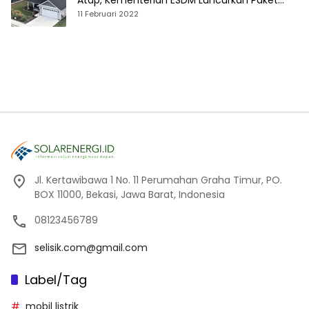
Atap, Kementerian ESDM Luncurkan Paket
Hibah SEF
11 Februari 2022
Jl. Kertawibawa 1 No. 11 Perumahan Graha Timur, PO.
BOX 11000, Bekasi, Jawa Barat, Indonesia
08123456789
selisik.com@gmail.com
Label/Tag
mobil listrik