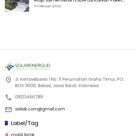
Atap, Kementerian ESDM Luncurkan Paket
Hibah SEF
11 Februari 2022
Jl. Kertawibawa 1 No. 11 Perumahan Graha Timur, PO.
BOX 11000, Bekasi, Jawa Barat, Indonesia
08123456789
selisik.com@gmail.com
Label/Tag
mobil listrik