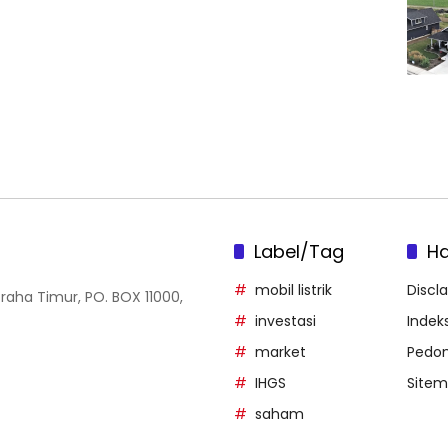
Label/Tag
H
mobil listrik
Discl
Graha Timur, PO. BOX 11000,
investasi
Indeks
market
Pedom
IHGS
Site
saham