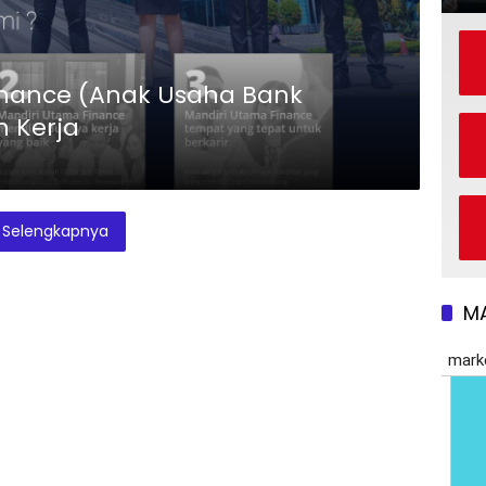
nance (Anak Usaha Bank
 Kerja
Selengkapnya
M