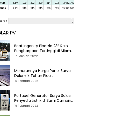
LAR PV
Boat Ingenity Electric 23E Raih
Penghargaan Tertinggi di Miami
International Boat Show
17 Februari 2022
Menurunnya Harga Panel Surya
Dalam 7 Tahun Picu
Tumbuhnya PLTS Global
15 Februari 2022
Portabel Generator Surya Solusi
Penyedia Listrik di Bumi Camping
dan Perkemahan
15 Februari 2022