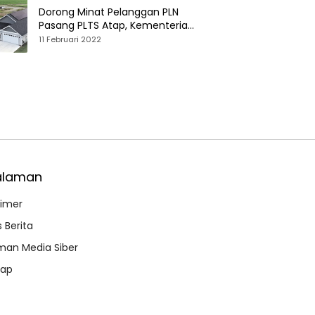
Dorong Minat Pelanggan PLN
Pasang PLTS Atap, Kementerian
ESDM Luncurkan Paket Hibah SEF
11 Februari 2022
alaman
aimer
 Berita
an Media Siber
map