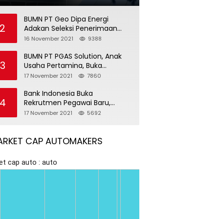
BUMN PT Geo Dipa Energi
2
Adakan Seleksi Penerimaan
Pegawai Baru
16 November 2021
9388
BUMN PT PGAS Solution, Anak
3
Usaha Pertamina, Buka
Rekrutmen Pegawai Baru
17 November 2021
7860
Bank Indonesia Buka
4
Rekrutmen Pegawai Baru,
Tersedia 37 Posisi
17 November 2021
5692
ARKET CAP AUTOMAKERS