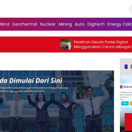
Wind
Geothermal
Nuclear
Mining
Auto
Digitech
Energy Calc
Pelatihan Desain Poster Digital
Menggunakan Canva sebagai Upaya
Penguatan Komunikasi Visual pada
Kader PKK Kelurahan Bambu Apus