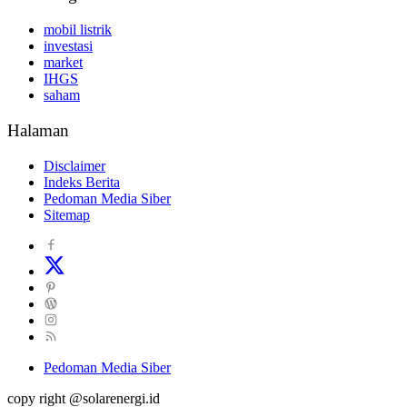
mobil listrik
investasi
market
IHGS
saham
Halaman
Disclaimer
Indeks Berita
Pedoman Media Siber
Sitemap
Pedoman Media Siber
copy right @solarenergi.id