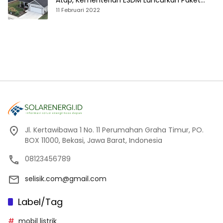
Atap, Kementerian ESDM Luncurkan Paket
Hibah SEF
11 Februari 2022
Jl. Kertawibawa 1 No. 11 Perumahan Graha Timur, PO.
BOX 11000, Bekasi, Jawa Barat, Indonesia
08123456789
selisik.com@gmail.com
Label/Tag
mobil listrik