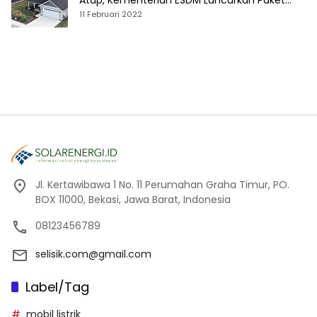
Atap, Kementerian ESDM Luncurkan Paket
Hibah SEF
11 Februari 2022
Jl. Kertawibawa 1 No. 11 Perumahan Graha Timur, PO.
BOX 11000, Bekasi, Jawa Barat, Indonesia
08123456789
selisik.com@gmail.com
Label/Tag
mobil listrik